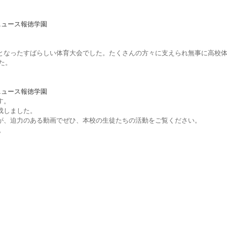
ニュース
報徳学園
。
となったすばらしい体育大会でした。たくさんの方々に支えられ無事に高校体
た。
ニュース
報徳学園
す。
成しました。
が、迫力のある動画でぜひ、本校の生徒たちの活動をご覧ください。
。