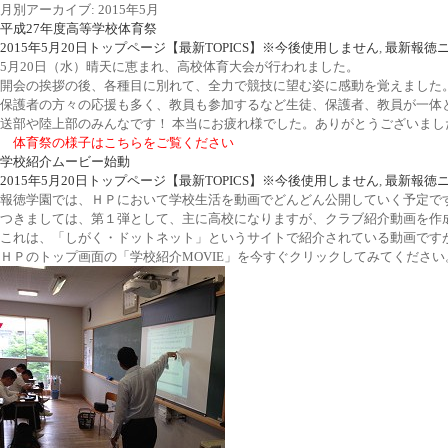
月別アーカイブ: 2015年5月
平成27年度高等学校体育祭
2015年5月20日
トップページ【最新TOPICS】※今後使用しません
,
最新報徳
5月20日（水）晴天に恵まれ、高校体育大会が行われました。
開会の挨拶の後、各種目に別れて、全力で競技に望む姿に感動を覚えました
保護者の方々の応援も多く、教員も参加するなど生徒、保護者、教員が一体
送部や陸上部のみんなです！ 本当にお疲れ様でした。ありがとうございまし
体育祭の様子はこちらをご覧ください
学校紹介ムービー始動
2015年5月20日
トップページ【最新TOPICS】※今後使用しません
,
最新報徳
報徳学園では、ＨＰにおいて学校生活を動画でどんどん公開していく予定で
つきましては、第１弾として、主に高校になりますが、クラブ紹介動画を作
これは、「しがく・ドットネット」というサイトで紹介されている動画です
ＨＰのトップ画面の「学校紹介MOVIE」を今すぐクリックしてみてください