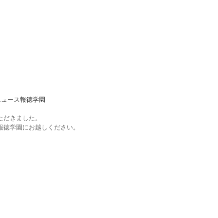
ニュース
報徳学園
ただきました。
報徳学園にお越しください。