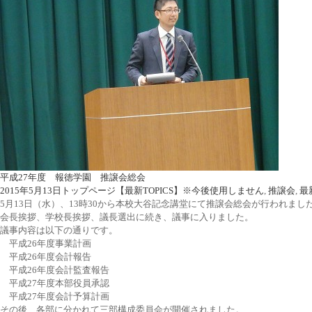
平成27年度 報徳学園 推譲会総会
2015年5月13日
トップページ【最新TOPICS】※今後使用しません
,
推譲会
,
最
5月13日（水）、13時30から本校大谷記念講堂にて推譲会総会が行われまし
会長挨拶、学校長挨拶、議長選出に続き、議事に入りました。
議事内容は以下の通りです。
平成26年度事業計画
平成26年度会計報告
平成26年度会計監査報告
平成27年度本部役員承認
平成27年度会計予算計画
その後、各部に分かれて三部構成委員会が開催されました。