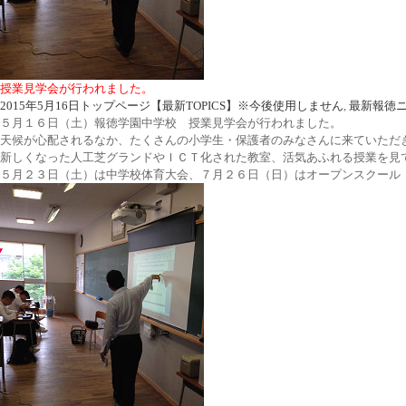
授業見学会が行われました。
2015年5月16日
トップページ【最新TOPICS】※今後使用しません
,
最新報徳
５月１６日（土）報徳学園中学校 授業見学会が行われました。
天候が心配されるなか、たくさんの小学生・保護者のみなさんに来ていただ
新しくなった人工芝グランドやＩＣＴ化された教室、活気あふれる授業を見
５月２３日（土）は中学校体育大会、７月２６日（日）はオープンスクール