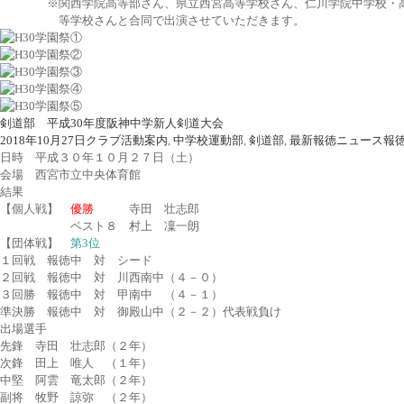
※関西学院高等部さん、県立西宮高等学校さん、仁川学院中学校・
等学校さんと合同で出演させていただきます。
剣道部 平成30年度阪神中学新人剣道大会
2018年10月27日
クラブ活動案内
,
中学校運動部
,
剣道部
,
最新報徳ニュース
報
日時 平成３０年１０月２７日（土）
会場 西宮市立中央体育館
結果
【個人戦】
優勝
寺田 壮志郎
ベスト８ 村上 凜一朗
【団体戦】
第3位
１回戦 報徳中 対 シード
２回戦 報徳中 対 川西南中（４－０）
３回勝 報徳中 対 甲南中 （４－１）
準決勝 報徳中 対 御殿山中（２－２）代表戦負け
出場選手
先鋒 寺田 壮志郎（２年）
次鋒 田上 唯人 （１年）
中堅 阿雲 竜太郎（２年）
副将 牧野 諒弥 （２年）