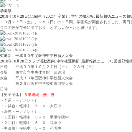
学園祭
2018年10月28日
111回生（2021年卒業）
,
学年の掲示板
,
最新報徳ニュース
報
１０月２７日（土）、２８（日）の２日間、学園祭が開催されました。両日
ラスの色が存分に出ており、とてもよかったと思います。
柔道部 平成３０年度阪神中学校新人大会
2018年10月28日
クラブ活動案内
,
中学校運動部
,
最新報徳ニュース
,
柔道部
報
日時 平成３０年１０月２７日（土）、２８日（日）
会場 西宮市立中央体育館 武道場
大会 平成３０年度阪神中学校新人大会
第２９回阪神中学校柔道競技大会
日時
【男子団体】
６年連続 優 勝
（予選トーナメント）
〈１試合〉報徳中 ５－０ 大庄中
（決勝トーナメント）
〈１回戦〉報徳中 ５－０ 甲陽学院中
〈２回戦〉報徳中 ５－０ 武庫中
〈準決勝〉報徳中 ５－０ 小園中