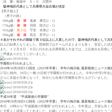
〈決 勝〉報徳中 ５－０ 川西中
阪神地区代表として兵庫県大会出場が決定
【男子個人】
（男子の部）
〈66kg級〉
優 勝
鬼塚 勇芯(2－1)
〈73kg級〉
優 勝
貝田 陸大(2－1)
〈81kg級〉
第２位
守安 未來(2－2)
〈90kg級〉
優 勝
髙石 昇平(2－1)
４名がそれぞれの階級で第３位以上に入賞したので、阪神地区代表として兵
以上の結果となりました。団体戦ではチームのまとまりも良く、安定した試
また、１２月８日・９日に行われる兵庫県新人大会では、上位進出を目指し
ご声援ありがとうございました。
学園祭が行われました。
2018年10月28日
113回生（2023年卒業）
,
学年の掲示板
,
最新報徳ニュース
報
27日に校内、28日に一般 の日程で学園祭が行われました。今年の中学2
さらに生徒が主体となって、自分たち自身の学園祭を作り上げていました。
平成30年度 “平成最後の学園祭”
2018年10月28日
112回生（2022年卒業）
,
学年の掲示板
,
最新報徳ニュース
報
本日，10時から“平成最後の学園祭”が行われました。今年度は，天候も良
に大変よく頑張ってくれました。お越しくださいました方々，ありがとうご