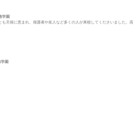
徳学園
とも天候に恵まれ、保護者や友人など多くの人が来校してくださいました。高
徳学園