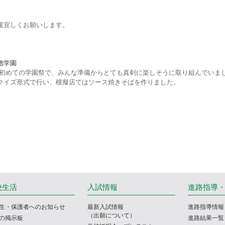
援宜しくお願いします。
徳学園
って初めての学園祭で、みんな準備からとても真剣に楽しそうに取り組んでいま
クイズ形式で行い、模擬店ではソース焼きそばを作りました。
校生活
入試情報
進路指導
生・保護者へのお知らせ
最新入試情報
進路指導情報
（出願について）
の掲示板
進路結果一覧