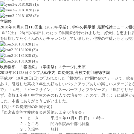
学園祭
2018年10月28日
110回生（2020年卒業）
,
学年の掲示板
,
最新報徳ニュース
報
10/27(土)、28(日)の両日にわたって学園祭が行われました。好天に
を目指してたくさんの人がチャレンジしていました。他校の生徒たちとも交
吹奏楽部 「報徳祭」（学園祭）ステージに出演
2018年10月28日
クラブ活動案内
,
吹奏楽部
,
高校文化部
報徳学園
平成30年10月28日(日)に行われました「報徳祭」(学園祭)のステージ
あり、引退した高校３年生の頼もしいバックアップありの楽しいステージと
で」「宝島」「ピースサイン」「スーパーマリオブラザーズ」「風になりた
ず、高校１年生と中学生のみの19人での演奏でしたので、思うように練習
した。本当にありがとうございました。
【次回の吹奏楽部の出演予定】
「西宮市高等学校吹奏楽連盟第30回定期演奏会」
１．と き 平成30年11月18日(日) 13時～
２．ところ 関西学院高中部礼拝堂
３．入場料 無料