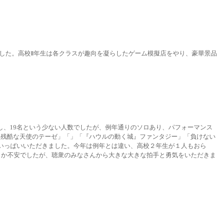
いました。高校Ⅱ年生は各クラスが趣向を凝らしたゲーム模擬店をやり、豪華景品
退し、19名という少ない人数でしたが、例年通りのソロあり、パフォーマンス
「残酷な天使のテーゼ」「」「『ハウルの動く城』ファンタジー」「負けない
いっぱいいただきました。今年は例年とは違い、高校２年生が１人もおら
うか不安でしたが、聴衆のみなさんから大きな大きな拍手と勇気をいただきま