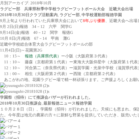
月別アーカイブ: 2018年10月
ラグビー部 兵庫県秋季中学校ラグビーフットボール大会 近畿大会出場
2018年10月30日
クラブ活動案内
,
ラグビー部
,
中学校運動部
報徳学園
9月上旬より行われていた兵庫県大会において
8年ぶり優勝
、近畿大会へ出場
9月 2日(日)報徳 34－12 六甲 関学G
9月14日(金)報徳 40－12 関学 報徳G
10月 8日(月)報徳 67－14 甲南 灘G
近畿中学校総合体育大会ラグビーフットボールの部
11月4日(日)～花園第2G
10：15～
報徳（兵庫県代表）
ー小阪（大阪府第３代表）
11：10～ 藤森（京都府第１代表）ー東海大大阪仰星中（大阪府第１代表
12：10～ 河合第二（奈良県代表）ー滋賀学園・光泉中学校（滋賀県代表
13：00～ 相生（大阪府第２代表）ー西陵（京都府第２代表）
あこがれの地、花園ラグビー場で精一杯頑張ります。ご声援よろしくお願
学園祭（招待）にて推譲会バザーが行われました。
2018年10月30日
推譲会
,
最新報徳ニュース
報徳学園
１０月２８日（日）、学園祭（招待）が行われました。天候にも恵まれ、保
た。今年度は地元の農家の方々に新鮮な野菜を提供していただき、販売いた