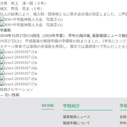
大将 村上 凜一朗（２年）
補欠 野見 亮太（１年）
以上の結果により、個人戦・団体戦ともに県大会出場が決定しました。ご声
学園祭
2018年10月27日
114回生（2024年卒業）
,
学年の掲示板
,
最新報徳ニュース
報
10月27日(土) 平成最後の報徳学園の学園祭が始まりました。1年生にと
ステージ発表では漫画の名場面を再現し、展示では遺跡巡りで学んだことを
投稿ナビゲーション
←
古い投稿
HOME
学校紹介
学
最新報徳ニュース
在校
報徳学園について
学年