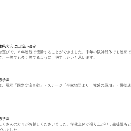
庫県大会に出場が決定
合運びで、６年連続で優勝することができました。来年の阪神総体でも連覇
て、一勝でも多く勝てるように、努力したいと思います。
徳学園
年生は、展示「国際交流合宿」・ステージ「平家物語より 敦盛の最期」・模
徳学園
くたくさんの方々がお越しくださいました。学校全体が盛り上がり，生徒達も
ざいました。