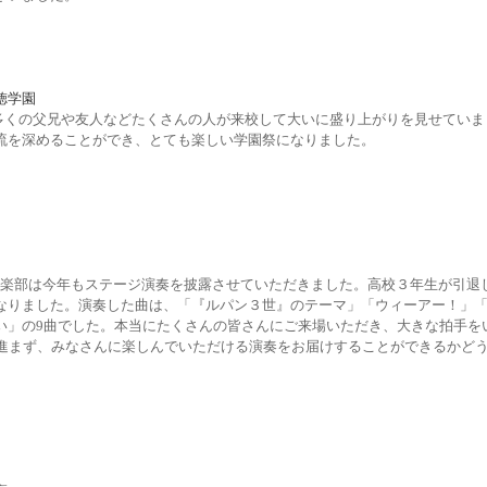
徳学園
も恵まれ多くの父兄や友人などたくさんの人が来校して大いに盛り上がりを見せて
流を深めることができ、とても楽しい学園祭になりました。
で、吹奏楽部は今年もステージ演奏を披露させていただきました。高校３年生が引
なりました。演奏した曲は、「『ルパン３世』のテーマ」「ウィーアー！」
い」の9曲でした。本当にたくさんの皆さんにご来場いただき、大きな拍手を
が進まず、みなさんに楽しんでいただける演奏をお届けすることができるかど