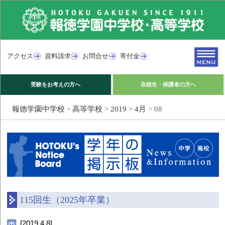
アクセス
資料請求
お問合せ
寄付金
受験をお考えの方へ
在校生・保護者の方へ
報徳学園中学校・高等学校
>
2019
>
4月
>
08
115回生（2025年卒業）
[2019.4.8]