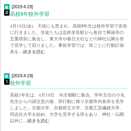
[2019.4.19]
高校Ⅱ年校外学習
4月19日(金)、天候にも恵まれ、高校Ⅱ年生は校外学習で奈良
に行きました。生徒たちは近鉄奈良駅から各自で興福寺の
五重塔前に集合し、東大寺や春日大社などの神社仏閣を班
で見学して回りました。事前学習では、班ごとに行動計画
表を…
続きを読む
[2019.4.19]
校外学習
高校1年生は、4月19日 JR京都駅に集合、学年主任の小丸
先生からの諸注意の後、班行動に移り京都市内各所を見学
しました。京都大学、京都府立大学、京都工芸繊維大学、
同志社大学を始め、大学を見学する班もあり、神社・仏閣
以外に…
続きを読む