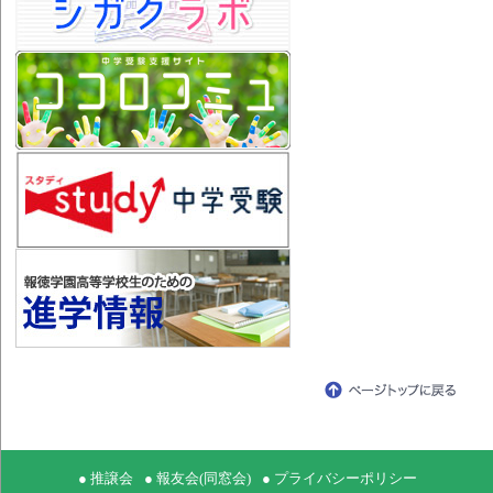
● 推譲会
● 報友会(同窓会)
● プライバシーポリシー