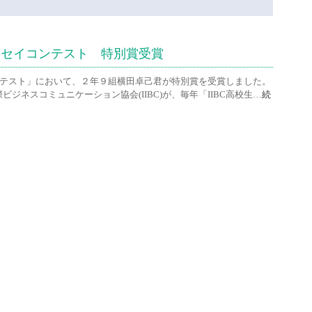
エッセイコンテスト 特別賞受賞
コンテスト」において、２年９組横田卓己君が特別賞を受賞しました。
る国際ビジネスコミュニケーション協会(IIBC)が、毎年「IIBC高校生…
続