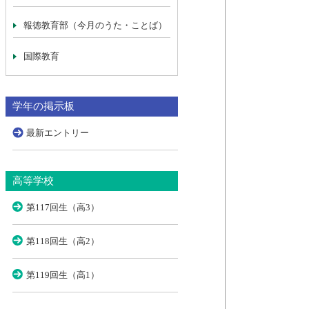
報徳教育部（今月のうた・ことば）
国際教育
学年の掲示板
最新エントリー
高等学校
第117回生（高3）
第118回生（高2）
第119回生（高1）