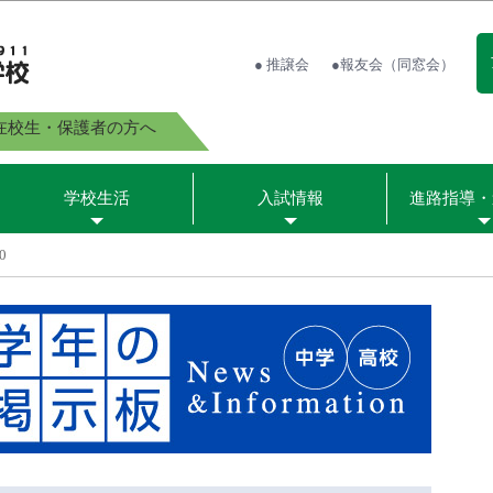
● 推譲会
●報友会（同窓会）
在校生・保護者の方へ
学校生活
入試情報
進路指導・
0