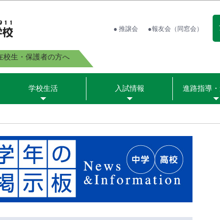
● 推譲会
●報友会（同窓会）
在校生・保護者の方へ
学校生活
入試情報
進路指導・