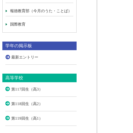
報徳教育部（今月のうた・ことば）
国際教育
学年の掲示板
最新エントリー
高等学校
第117回生（高3）
第118回生（高2）
第119回生（高1）