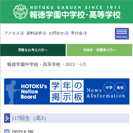
アクセス
資料請求
お問合せ
寄付金
受験をお考えの方へ
在校生・保護者の方へ
報徳学園中学校・高等学校
>
2023
>
6月
117回生（高3）
[2023.6.28]