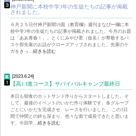
神戸新聞に本校中学3年の生徒たちの記事が掲載
されました。
６月２５日付神戸新聞19面（教育欄）週刊まなびー欄に本
校中学3年の生徒たちの記事が掲載されました。今月のお題
は「ああ青春！」。とくにみやび君（仮名）が尊敬するバ
スケ部先輩のお話がクローズアップされました。先輩のケ
ガをきっ…
続きを読む
[2023.6.24]
【高1 I進コース】サバイバルキャンプ最終日
本日も朝食のホットサンド作りからスタートしました。そ
して、最後のイベントのいかだ作り体験です。各グループ
ごとにいかだを完成させ、レースを行いました。 この3日
間で仲間との絆も深まり、色々な面で成長できたと思いま
す。今回学…
続きを読む