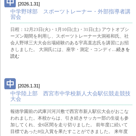
[2026.1.31]
中学野球部 スポーツトレーナー・外部指導者講
習会
日程：12月23日(火)・1月10日(土)・31日(土) アウトオブシ
ーズン期間を利用し、スポーツトレーナー大洞裕和氏、社
会人野球三大大会出場経験のある宇高直志氏を講習にお招
きしました。 大洞氏には、座学・測定・コンディ…
続きを
読む
[2026.1.31]
中学陸上部 西宮市中学校新人大会駅伝競走競技
大会
報徳学園前の武庫川河川敷で西宮市新人駅伝大会がおこな
われました。本校からは、引き続きサッカー部の生徒も参
加してくれ、全6区間を走り切りました。 前年度に続いて
目標であった8位入賞を果たすことができました。 来年度