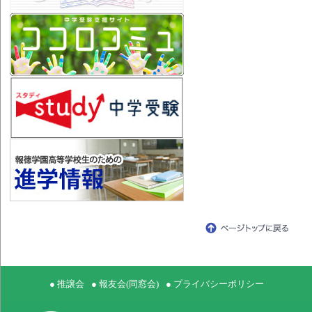
● 推譲会
● 報友会(同窓会)
● プライバシーポリシー