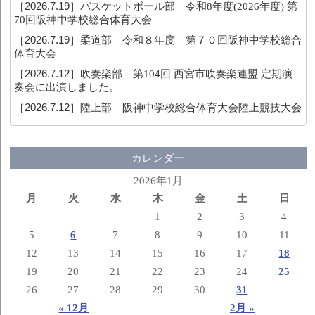
［2026.7.19］
バスケットボール部 令和8年度(2026年度) 第
70回阪神中学校総合体育大会
［2026.7.19］
柔道部 令和８年度 第７０回阪神中学校総合
体育大会
［2026.7.12］
吹奏楽部 第104回 西宮市吹奏楽連盟 定期演
奏会に出演しました。
［2026.7.12］
陸上部 阪神中学校総合体育大会陸上競技大会
カレンダー
2026年1月
月
火
水
木
金
土
日
1
2
3
4
5
6
7
8
9
10
11
12
13
14
15
16
17
18
19
20
21
22
23
24
25
26
27
28
29
30
31
« 12月
2月 »