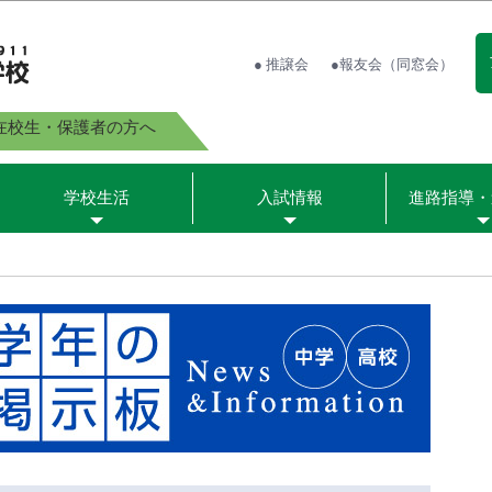
● 推譲会
●報友会（同窓会）
在校生・保護者の方へ
学校生活
入試情報
進路指導・