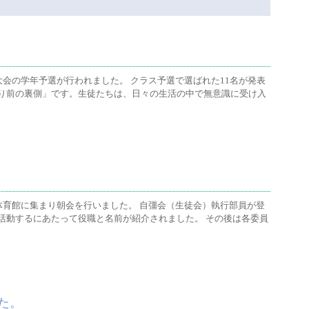
大会の学年予選が行われました。 クラス予選で選ばれた11名が発表
り前の裏側」です。生徒たちは、日々の生活の中で無意識に受け入
体育館に集まり朝会を行いました。 自彊会（生徒会）執行部員が登
活動するにあたって役職と名前が紹介されました。 その後は各委員
た。