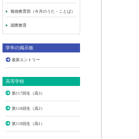
報徳教育部（今月のうた・ことば）
国際教育
学年の掲示板
最新エントリー
高等学校
第117回生（高3）
第118回生（高2）
第119回生（高1）