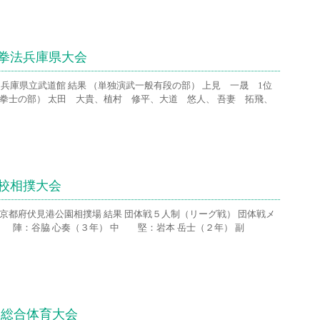
寺拳法兵庫県大会
兵庫県立武道館 結果 （単独演武一般有段の部） 上見 一晟 1位
拳士の部） 太田 大貴、植村 修平、大道 悠人、 吾妻 拓飛、
校相撲大会
京都府伏見港公園相撲場 結果 団体戦５人制（リーグ戦） 団体戦メ
二 陣：谷脇 心奏（３年） 中 堅：岩本 岳士（２年） 副
校総合体育大会