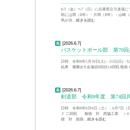
6/5（金）〜7（日）に兵庫県立弓道場
戦には岡（II年）・片岡（II年）・山崎
馬が決…
続きを読む
[2026.6.7]
バスケットボール部 第70
日時 令和8年5月30日(土)・31日(日)
結果 優勝(8大会連続8回目) 4回戦 報徳 104 (
[2026.6.7]
剣道部 令和8年度 第74
日時 令和8年6月6日（土），6月7日（
ド 二回戦 報徳 対 西脇工業 
徳 対 姫路…
続きを読む