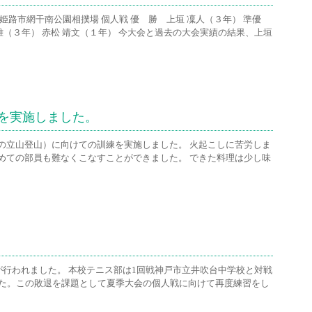
姫路市網干南公園相撲場 個人戦 優 勝 上垣 凜人（３年） 準優
雅（３年） 赤松 靖文（１年） 今大会と過去の大会実績の結果、上垣
を実施しました。
の立山登山）に向けての訓練を実施しました。 火起こしに苦労しま
めての部員も難なくこなすことができました。 できた料理は少し味
が行われました。 本校テニス部は1回戦神戸市立井吹台中学校と対戦
した。この敗退を課題として夏季大会の個人戦に向けて再度練習をし