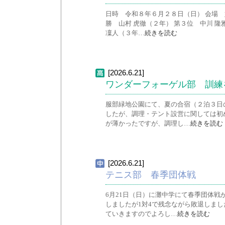
日時 令和８年６月２８日（日） 会場 
勝 山村 虎徹（２年） 第３位 中川 隆
凜人（３年…
続きを読む
[2026.6.21]
ワンダーフォーゲル部 訓練
服部緑地公園にて、夏の合宿（２泊３日
したが、調理・テント設営に関しては初
が薄かったですが、調理し…
続きを読む
[2026.6.21]
テニス部 春季団体戦
6月21日（日）に灘中学にて春季団体戦
しましたが1対4で残念ながら敗退しま
ていきますのでよろし…
続きを読む