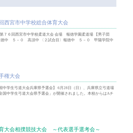
回西宮市中学校総合体育大会
第７６回西宮市中学校柔道大会 会場 報徳学園柔道場 【男子団
報徳中 ５－０ 高須中 〈２試合目〉報徳中 ５－０ 甲陽学院中
手権大会
中学生弓道大会兵庫県予選会】 6月28日（日）、兵庫県立弓道場
全国中学生弓道大会県予選会」が開催されました。本校からはAチ
育大会相撲競技大会 ～代表選手選考会～