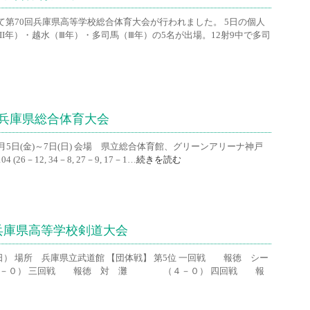
にて第70回兵庫県高等学校総合体育大会が行われました。 5日の個人
（II年）・越水（Ⅲ年）・多司馬（Ⅲ年）の5名が出場。12射9中で多司
回兵庫県総合体育大会
・6月5日(金)～7日(日) 会場 県立総合体育館、グリーンアリーナ神戸
26－12, 34－8, 27－9, 17－1…
続きを読む
回兵庫県高等学校剣道大会
日） 場所 兵庫県立武道館 【団体戦】 第5位 一回戦 報徳 シー
（４－０） 三回戦 報徳 対 灘 （４－０） 四回戦 報