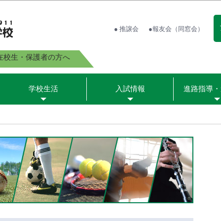
● 推譲会
●報友会（同窓会）
在校生・保護者の方へ
学校生活
入試情報
進路指導・