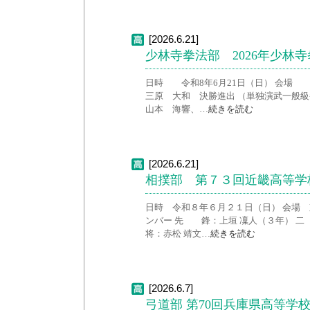
[2026.6.21]
少林寺拳法部 2026年少林
日時 令和8年6月21日（日） 会場 
三原 大和 決勝進出 （単独演武一般級
山本 海響、…
続きを読む
[2026.6.21]
相撲部 第７３回近畿高等学
日時 令和８年６月２１日（日） 会場 
ンバー 先 鋒：上垣 凜人（３年） 
将：赤松 靖文…
続きを読む
[2026.6.7]
弓道部 第70回兵庫県高等学