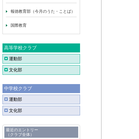
報徳教育部（今月のうた・ことば）
国際教育
高等学校クラブ
運動部
文化部
中学校クラブ
運動部
文化部
最近のエントリー
（クラブ全体）