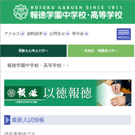
アクセス
資料請求
お問合せ
寄付金
受験をお考えの方へ
在校生・保護者の方へ
報徳学園中学校・高等学校
>
>
最新入試情報
現在更新中です