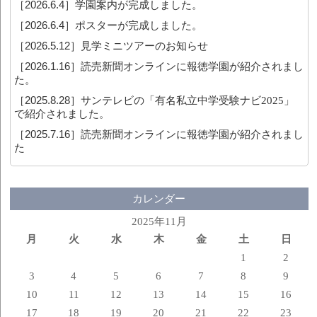
［2026.6.4］
学園案内が完成しました。
［2026.6.4］
ポスターが完成しました。
［2026.5.12］
見学ミニツアーのお知らせ
［2026.1.16］
読売新聞オンラインに報徳学園が紹介されまし
た。
［2025.8.28］
サンテレビの「有名私立中学受験ナビ2025」
で紹介されました。
［2025.7.16］
読売新聞オンラインに報徳学園が紹介されまし
た
カレンダー
2025年11月
月
火
水
木
金
土
日
1
2
3
4
5
6
7
8
9
10
11
12
13
14
15
16
17
18
19
20
21
22
23