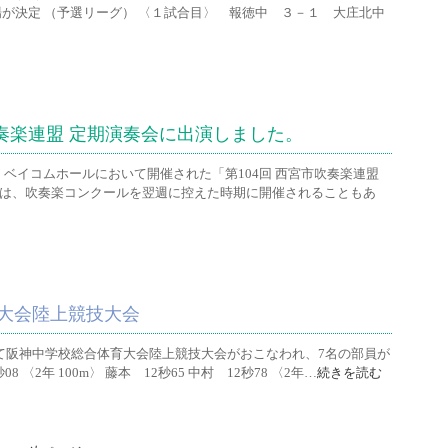
場が決定 （予選リーグ） 〈１試合目〉 報徳中 ３－１ 大庄北中
吹奏楽連盟 定期演奏会に出演しました。
・ベイコムホールにおいて開催された「第104回 西宮市吹奏楽連盟
会は、吹奏楽コンクールを翌週に控えた時期に開催されることもあ
大会陸上競技大会
場にて阪神中学校総合体育大会陸上競技大会がおこなわれ、7名の部員が
8 〈2年 100m〉 藤本 12秒65 中村 12秒78 〈2年…
続きを読む