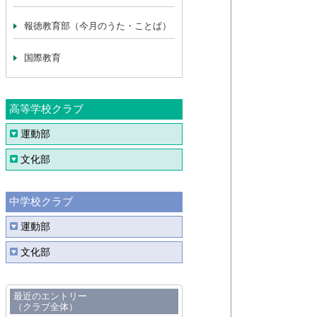
報徳教育部（今月のうた・ことば）
国際教育
高等学校クラブ
運動部
文化部
中学校クラブ
運動部
文化部
最近のエントリー
（クラブ全体）