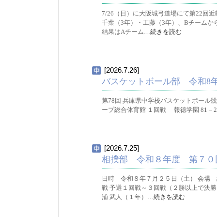
7/26（日）に大阪城弓道場にて第22
千葉（3年）・工藤（3年）、Bチームか
結果はAチーム…
続きを読む
[2026.7.26]
バスケットボール部 令和8年
第78回 兵庫県中学校バスケットボール競技大
ープ総合体育館 １回戦 報徳学園 81 – 2
[2026.7.25]
相撲部 令和８年度 第７０
日時 令和８年７月２５日（土） 会場 
戦 予選１回戦～３回戦（２勝以上で決勝
浦 武人（１年）…
続きを読む