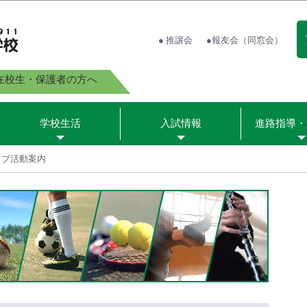
● 推譲会
●報友会（同窓会）
在校生・保護者の方へ
学校生活
入試情報
進路指導・
ラブ活動案内