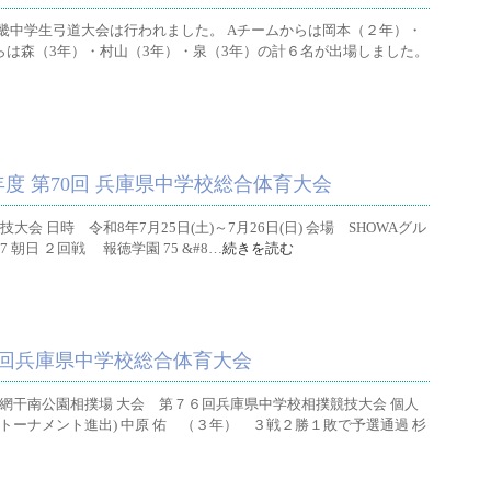
回近畿中学生弓道大会は行われました。 Aチームからは岡本（２年）・
らは森（3年）・村山（3年）・泉（3年）の計６名が出場しました。
度 第70回 兵庫県中学校総合体育大会
会 日時 令和8年7月25日(土)～7月26日(日) 会場 SHOWAグル
7 朝日 ２回戦 報徳学園 75 &#8…
続きを読む
回兵庫県中学校総合体育大会
網干南公園相撲場 大会 第７６回兵庫県中学校相撲競技大会 個人
トーナメント進出) 中原 佑 （３年） ３戦２勝１敗で予選通過 杉