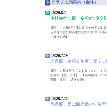
クラブ活動案内（全体）
[2026.8.2]
少林寺拳法部 令和8年度全
日時 令和8年7月31日(金)〜8月2日
合体育大会少林寺拳法競技大会 第53回全
…
続きを読む
[2026.7.29]
柔道部 令和８年度 第７０
日時 令和８年７月２８日（火）、２９
武道館 【男子団体】 １回戦敗退 〈１
石田 桜星 (…
続きを読む
[2026.7.26]
弓道部 第22回近畿中学生弓