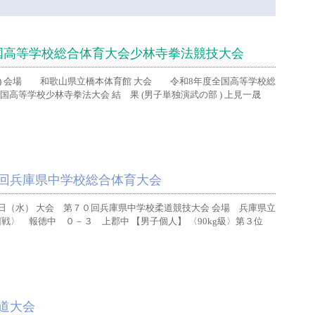
国高等学校総合体育大会少林寺拳法競技大会
(日) 会場 和歌山県立橋本体育館 大会 令和8年度全国高等学校総
国高等学校少林寺拳法大会 結 果 (男子単独演武の部 ) 上見一晟
回兵庫県中学校総合体育大会
日（水） 大会 第７０回兵庫県中学校柔道競技大会 会場 兵庫県立
回戦〉 報徳中 ０－３ 上郡中 【男子個人】 〈90kg級〉第３位
道大会