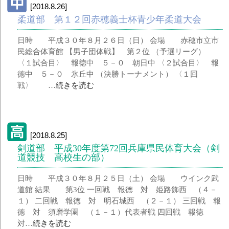
[2018.8.26]
柔道部 第１２回赤穂義士杯青少年柔道大会
日時 平成３０年８月２６日（日） 会場 赤穂市立市
民総合体育館 【男子団体戦】 第２位 （予選リーグ）
〈１試合目〉 報徳中 ５－０ 朝日中 〈２試合目〉 報
徳中 ５－０ 氷丘中 （決勝トーナメント） 〈１回
戦〉 …
続きを読む
[2018.8.25]
剣道部 平成30年度第72回兵庫県民体育大会（剣
道競技 高校生の部）
日時 平成３０年８月２５日（土） 会場 ウインク武
道館 結果 第3位 一回戦 報徳 対 姫路飾西 （４－
１） 二回戦 報徳 対 明石城西 （２－１） 三回戦 報
徳 対 須磨学園 （１－１）代表者戦 四回戦 報徳
対…
続きを読む