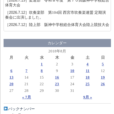
［2026.7.19］
柔道部 令和８年度 第７０回阪神中学校総合
体育大会
［2026.7.12］
吹奏楽部 第104回 西宮市吹奏楽連盟 定期演
奏会に出演しました。
［2026.7.12］
陸上部 阪神中学校総合体育大会陸上競技大会
カレンダー
2018年8月
月
火
水
木
金
土
日
1
2
3
4
5
6
7
8
9
10
11
12
13
14
15
16
17
18
19
20
21
22
23
24
25
26
27
28
29
30
31
« 7月
9月 »
バックナンバー