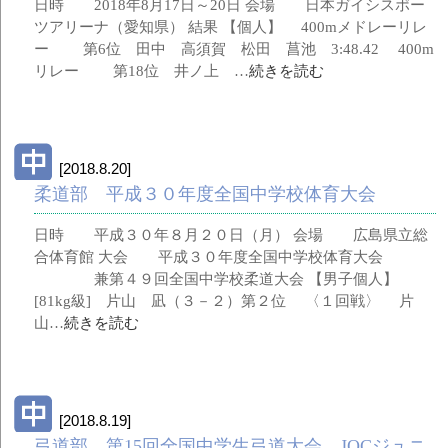
日時 2018年8月17日～20日 会場 日本ガイシスポー
ツアリーナ（愛知県） 結果 【個人】 400mメドレーリレ
ー 第6位 田中 高須賀 松田 菖池 3:48.42 400m
リレー 第18位 井ノ上 …
続きを読む
[2018.8.20]
柔道部 平成３０年度全国中学校体育大会
日時 平成３０年８月２０日（月） 会場 広島県立総
合体育館 大会 平成３０年度全国中学校体育大会
兼第４９回全国中学校柔道大会 【男子個人】
[81kg級] 片山 凪（３－２）第２位 〈１回戦〉 片
山…
続きを読む
[2018.8.19]
弓道部 第15回全国中学生弓道大会 JOCジュニ