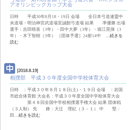
アオリンピックカップ大会
日時 平成30年8月18・19日 会場 全日本弓道連盟中
央道場・明治神宮武道場至誠館弓道場 結果 準優勝 出場
選手：吉田晴喜（3年）・田中大夢（3年）・堀江晃揮（3
年）・木下智樹（3年） ［団体予選］24射14中 …
続きを
読む
[2018.8.19]
相撲部 平成３０年度全国中学校体育大会
日時 ：平成３０年８月１８日(土)・１９日 会場 ：岩国
市総合体育館 大会名：平成３０年度全国中学校体育大会
第４８回全国中学校相撲選手権大会 結果 団体戦
（３人制） 先 鋒：大辻 理紀（３－１） 中 堅：
田…
続きを読む