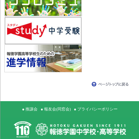
● 推譲会
● 報友会(同窓会)
● プライバシーポリシー