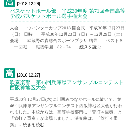
[2018.12.29]
バスケットボール部 平成30年度 第71回全国高等
学校バスケットボール選手権大会
大会 ウィンターカップ2018 開会式 平成30年12月23日
（日） 日時 平成30年12月23日（日）～12月29日（土）
会場 武蔵野の森総合スポーツプラザ 結果 ベスト８
一回戦 報徳学園 82－74 …
続きを読む
[2018.12.27]
吹奏楽部 第46回兵庫県アンサンブルコンテスト
西阪神地区大会
平成30年12月27日(木)に川西みつなかホールに於いて、第
46回兵庫県アンサンブルコンテスト西阪神地区大会が行わ
れました。本校からは、高等学校部門に「管打４重奏」と
「管打７重奏」が出場しました。演奏曲は、「管打４重
奏」…
続きを読む