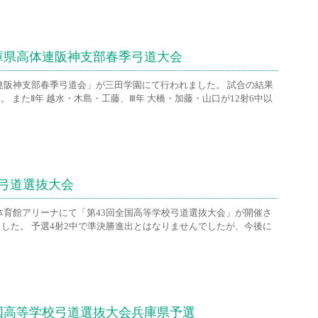
兵庫県高体連阪神支部春季弓道大会
体連阪神支部春季弓道会」が三田学園にて行われました。 試合の結果
。 またⅡ年 越水・木島・工藤、Ⅲ年 大橋・加藤・山口が12射6中以
校弓道選抜大会
合体育館アリーナにて「第43回全国高等学校弓道選抜大会」が開催さ
した。 予選4射2中で準決勝進出とはなりませんでしたが、今後に
全国高等学校弓道選抜大会兵庫県予選