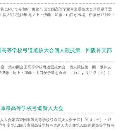
道場において令和6年度第43回全国高等学校弓道選抜大会兵庫県予選
の個人戦ではⅡ年 尾ノ上・伊藤・加藤・山口が出場。伊藤が12射9中
全国高等学校弓道選抜大会個人競技第一回阪神支部
6年度 第43回全国高等学校弓道選抜大会 個人競技第一回 阪神支
年伊藤・尾上・加藤・山口が予選を通過、これにより11/2（土）に
兵庫県高等学校弓道新人大会
人大会兼第32回近畿高等学校弓道選抜大会予選】 9/14（土）・15
年度 第12回兵庫県高等学校弓道新人大会兼第32回近畿高等学校弓