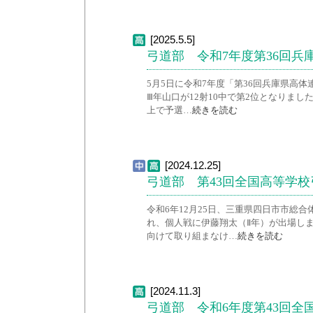
[2025.5.5]
弓道部 令和7年度第36回
5月5日に令和7年度「第36回兵庫県高
Ⅲ年山口が12射10中で第2位となりました
上で予選…
続きを読む
[2024.12.25]
弓道部 第43回全国高等学
令和6年12月25日、三重県四日市市総
れ、個人戦に伊藤翔太（Ⅱ年）が出場しま
向けて取り組まなけ…
続きを読む
[2024.11.3]
弓道部 令和6年度第43回