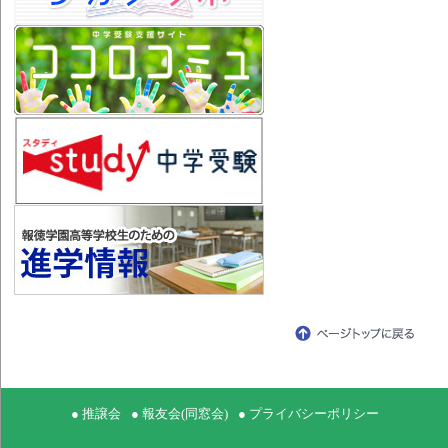
● 推譲会
● 報友会(同窓会)
● プライバシーポリシー