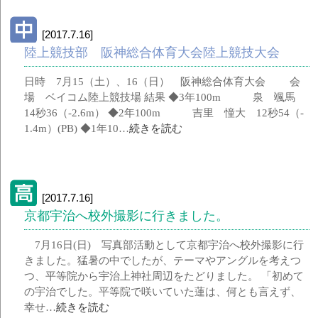
[2017.7.16]
陸上競技部 阪神総合体育大会陸上競技大会
日時 7月15（土）、16（日） 阪神総合体育大会 会
場 ベイコム陸上競技場 結果 ◆3年100m 泉 颯馬
14秒36（‐2.6m） ◆2年100m 吉里 憧大 12秒54（‐
1.4m）(PB) ◆1年10…
続きを読む
[2017.7.16]
京都宇治へ校外撮影に行きました。
7月16日(日) 写真部活動として京都宇治へ校外撮影に行
きました。猛暑の中でしたが、テーマやアングルを考えつ
つ、平等院から宇治上神社周辺をたどりました。 「初めて
の宇治でした。平等院で咲いていた蓮は、何とも言えず、
幸せ…
続きを読む