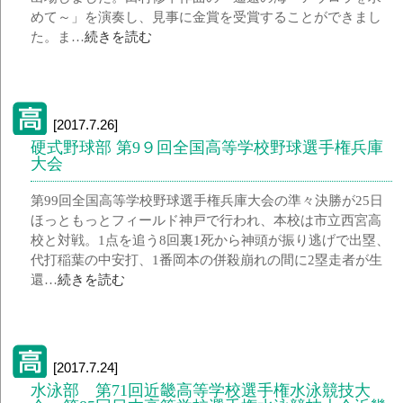
めて～」を演奏し、見事に金賞を受賞することができまし
た。ま…
続きを読む
[2017.7.26]
硬式野球部 第9９回全国高等学校野球選手権兵庫
大会
第99回全国高等学校野球選手権兵庫大会の準々決勝が25日
ほっともっとフィールド神戸で行われ、本校は市立西宮高
校と対戦。1点を追う8回裏1死から神頭が振り逃げで出塁、
代打稲葉の中安打、1番岡本の併殺崩れの間に2塁走者が生
還…
続きを読む
[2017.7.24]
水泳部 第71回近畿高等学校選手権水泳競技大