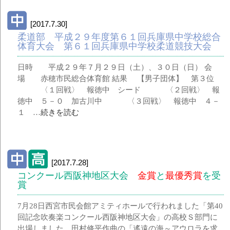
[2017.7.30]
柔道部 平成２９年度第６１回兵庫県中学校総合
体育大会 第６１回兵庫県中学校柔道競技大会
日時 平成２９年７月２９日（土）、３０日（日） 会
場 赤穂市民総合体育館 結果 【男子団体】 第３位
〈１回戦〉 報徳中 シード 〈２回戦〉 報
徳中 ５－０ 加古川中 〈３回戦〉 報徳中 ４－
１ …
続きを読む
[2017.7.28]
コンクール西阪神地区大会
金賞
と
最優秀賞
を受
賞
7月28日西宮市民会館アミティホールで行われました「第40
回記念吹奏楽コンクール西阪神地区大会」の高校Ｓ部門に
出場しました。田村修平作曲の「遙遠の海～アウロラを求