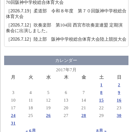
70回阪神中学校総合体育大会
［2026.7.19］
柔道部 令和８年度 第７０回阪神中学校総合
体育大会
［2026.7.12］
吹奏楽部 第104回 西宮市吹奏楽連盟 定期演
奏会に出演しました。
［2026.7.12］
陸上部 阪神中学校総合体育大会陸上競技大会
カレンダー
2017年7月
月
火
水
木
金
土
日
1
2
3
4
5
6
7
8
9
10
11
12
13
14
15
16
17
18
19
20
21
22
23
24
25
26
27
28
29
30
31
« 6月
8月 »