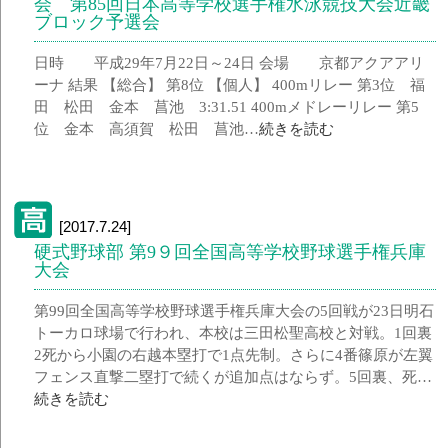
会 第85回日本高等学校選手権水泳競技大会近畿
ブロック予選会
日時 平成29年7月22日～24日 会場 京都アクアアリ
ーナ 結果 【総合】 第8位 【個人】 400mリレー 第3位 福
田 松田 金本 菖池 3:31.51 400mメドレーリレー 第5
位 金本 高須賀 松田 菖池…
続きを読む
[2017.7.24]
硬式野球部 第9９回全国高等学校野球選手権兵庫
大会
第99回全国高等学校野球選手権兵庫大会の5回戦が23日明石
トーカロ球場で行われ、本校は三田松聖高校と対戦。1回裏
2死から小園の右越本塁打で1点先制。さらに4番篠原が左翼
フェンス直撃二塁打で続くが追加点はならず。5回裏、死…
続きを読む