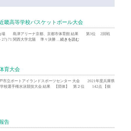
回近畿高等学校バスケットボール大会
日) 会場 島津アリーナ京都、京都市体育館 結果 第3位 2回戦
 14－27) 71 関西大学北陽 準々決勝 …
続きを読む
合体育大会
神戸市立ポートアイランドスポーツセンター 大会 2021年度兵庫県
等学校選手権水泳競技大会 結果 【団体】 第２位 142点 【個
報告