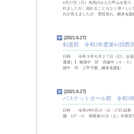
6月27日（日）有馬口から六甲山を登
れましたが、崩れることもなく清々しい
れが見えましたが、普段見れ…
続きを読
[2021.6.27]
剣道部 令和3年度第41回西
日時 令和３年６月２７日（日） 会場
通過）】 報徳中 対 浜脇中（４－０）
徳中 対 上甲子園…
続きを読む
[2021.6.27]
バスケットボール部 令和3
日時 令和3年6月20・26・27日 結
園 107 – 41 鳴尾南 6/26（土）