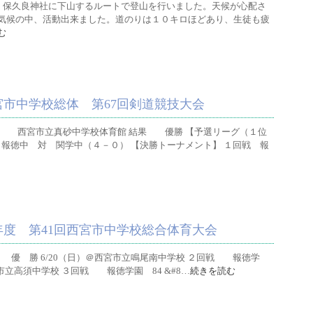
り、保久良神社に下山するルートで登山を行いました。天候が心配さ
気候の中、活動出来ました。道のりは１０キロほどあり、生徒も疲
む
宮市中学校総体 第67回剣道競技大会
 西宮市立真砂中学校体育館 結果 優勝 【予選リーグ（１位
 報徳中 対 関学中（４－０） 【決勝トーナメント】 １回戦 報
年度 第41回西宮市中学校総合体育大会
果 優 勝 6/20（日）＠西宮市立鳴尾南中学校 ２回戦 報徳学
＠西宮市立高須中学校 ３回戦 報徳学園 84 &#8…
続きを読む