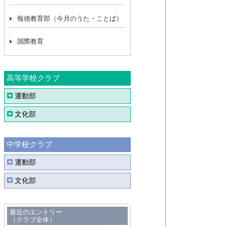
報徳教育部（今月のうた・ことば）
国際教育
高等学校クラブ
運動部
文化部
中学校クラブ
運動部
文化部
最近のエントリー
（クラブ全体）