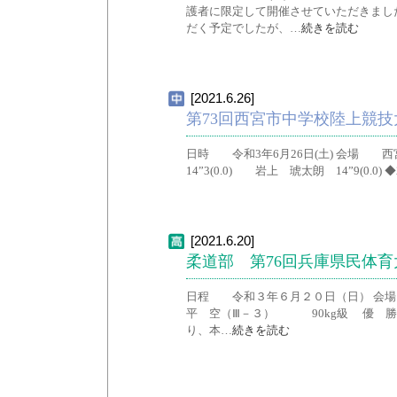
護者に限定して開催させていただきまし
だく予定でしたが、…
続きを読む
[2021.6.26]
第73回西宮市中学校陸上競技
日時 令和3年6月26日(土) 会場 西
14”3(0.0) 岩上 琥太朗 14”9(0.0)
[2021.6.20]
柔道部 第76回兵庫県民体
日程 令和３年６月２０日（日） 会場
平 空（Ⅲ－３） 90kg級 優 勝
り、本…
続きを読む