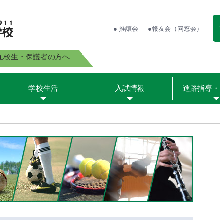
● 推譲会
●報友会（同窓会）
在校生・保護者の方へ
学校生活
入試情報
進路指導・