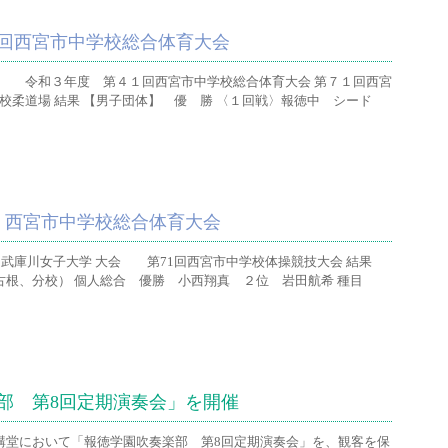
回西宮市中学校総合体育大会
 令和３年度 第４１回西宮市中学校総合体育大会 第７１回西宮
柔道場 結果 【男子団体】 優 勝 〈１回戦〉報徳中 シード
回）西宮市中学校総合体育大会
武庫川女子大学 大会 第71回西宮市中学校体操競技大会 結果
古根、分校） 個人総合 優勝 小西翔真 ２位 岩田航希 種目
部 第8回定期演奏会」を開催
記念講堂において「報徳学園吹奏楽部 第8回定期演奏会」を、観客を保