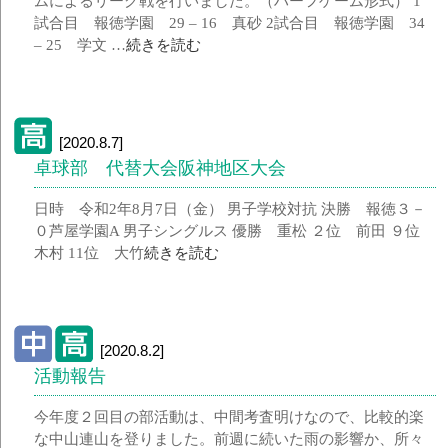
ムによるリーグ戦を行いました。（ハーフゲーム形式） 1
試合目 報徳学園 29 – 16 真砂 2試合目 報徳学園 34
– 25 学文 …
続きを読む
[2020.8.7]
卓球部 代替大会阪神地区大会
日時 令和2年8月7日（金） 男子学校対抗 決勝 報徳３－
０芦屋学園A 男子シングルス 優勝 重松 ２位 前田 ９位
木村 11位 大竹
続きを読む
[2020.8.2]
活動報告
今年度２回目の部活動は、中間考査明けなので、比較的楽
な中山連山を登りました。前週に続いた雨の影響か、所々