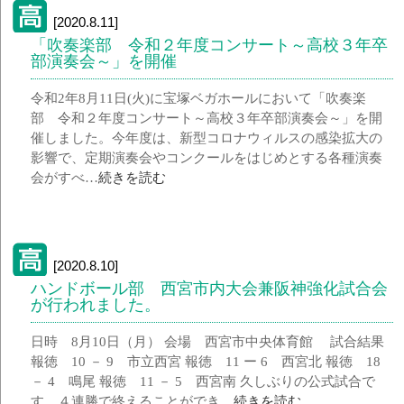
[2020.8.11]
「吹奏楽部 令和２年度コンサート～高校３年卒
部演奏会～」を開催
令和2年8月11日(火)に宝塚ベガホールにおいて「吹奏楽
部 令和２年度コンサート～高校３年卒部演奏会～」を開
催しました。今年度は、新型コロナウィルスの感染拡大の
影響で、定期演奏会やコンクールをはじめとする各種演奏
会がすべ…
続きを読む
[2020.8.10]
ハンドボール部 西宮市内大会兼阪神強化試合会
が行われました。
日時 8月10日（月） 会場 西宮市中央体育館 試合結果
報徳 10 － 9 市立西宮 報徳 11 ー 6 西宮北 報徳 18
－ 4 鳴尾 報徳 11 － 5 西宮南 久しぶりの公式試合で
す。４連勝で終えることができ…
続きを読む