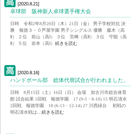
[2020.8.21]
卓球部 阪神新人卓球選手権大会
日時 令和2年8月20日（木）21日（金） 男子学校対抗 決
勝 報徳３－０芦屋学園 男子シングルス 優勝 藤木（高
Ⅱ） ２位 前山（高Ⅰ） ３位 宮﨑（高Ⅱ） ３位 守能（高
Ⅱ） ５位 岩本（高Ⅰ）
続きを読む
[2020.8.16]
ハンドボール部 総体代替試合が行われました。
日時 8月15日（土）16日（日） 会場 加古川市総合体育
館 試合結果 1回戦 報徳学園 17 (9-5・8-10) 15 明石清水
2回戦 報徳学園 18 (6-13・12-14) 27 川西緑台 初戦の
明石清水戦は…
続きを読む