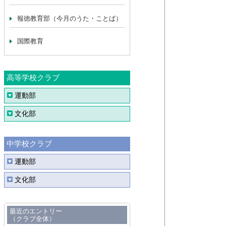
報徳教育部（今月のうた・ことば）
国際教育
高等学校クラブ
運動部
文化部
中学校クラブ
運動部
文化部
最近のエントリー
（クラブ全体）