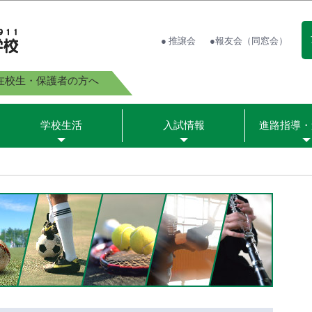
● 推譲会
●報友会（同窓会）
在校生・保護者の方へ
学校生活
入試情報
進路指導・