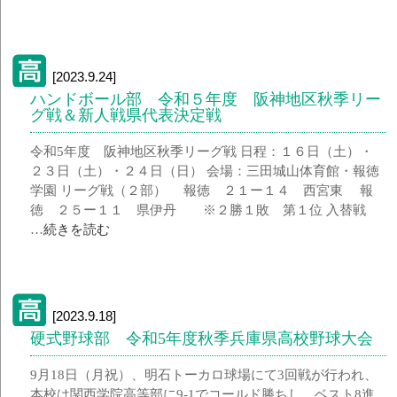
[2023.9.24]
ハンドボール部 令和５年度 阪神地区秋季リー
グ戦＆新人戦県代表決定戦
令和5年度 阪神地区秋季リーグ戦 日程：１６日（土）・
２３日（土）・２４日（日） 会場：三田城山体育館・報徳
学園 リーグ戦（２部） 報徳 ２１ー１４ 西宮東 報
徳 ２５ー１１ 県伊丹 ※２勝１敗 第１位 入替戦
…
続きを読む
[2023.9.18]
硬式野球部 令和5年度秋季兵庫県高校野球大会
9月18日（月祝）、明石トーカロ球場にて3回戦が行われ、
本校は関西学院高等部に9-1でコールド勝ちし、ベスト8進