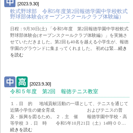
[2023.9.30]
軟式野球部 令和5年度第2回報徳学園中学校軟式
野球部体験会(オープンスクールクラブ体験編）
日程：9月30日(土) 「令和5年度 第2回報徳学園中学校軟式
野球部体験会(オープンスクールクラブ体験編）」を実施さ
せていただきました。第2回も40名を越える小学生が、報徳
学園のグラウンドに集まってくれました。 初めは緊…
続き
を読む
[2023.9.30]
令和５年度 第2回 報徳テニス教室
１．目 的 地域貢献活動の一環として、テニスを通じて
近隣小学生の健全育成 およびテニスの普
及・振興を図るため。 ２．主 催 報徳学園中学校・高
等学校 ３．日 時 令和5年10月21日（土）14時００…
続きを読む