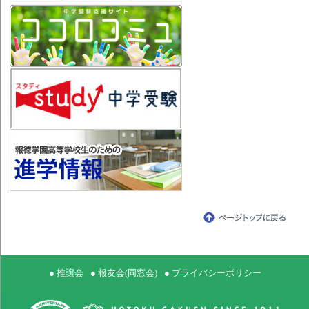
● 推譲会
● 報友会(同窓会)
● プライバシーポリシー