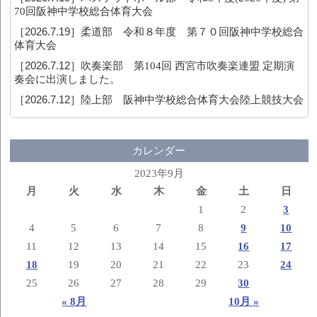
70回阪神中学校総合体育大会
［2026.7.19］
柔道部 令和８年度 第７０回阪神中学校総合
体育大会
［2026.7.12］
吹奏楽部 第104回 西宮市吹奏楽連盟 定期演
奏会に出演しました。
［2026.7.12］
陸上部 阪神中学校総合体育大会陸上競技大会
カレンダー
2023年9月
月
火
水
木
金
土
日
1
2
3
4
5
6
7
8
9
10
11
12
13
14
15
16
17
18
19
20
21
22
23
24
25
26
27
28
29
30
« 8月
10月 »