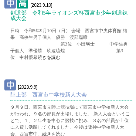
[2023.9.10]
剣道部 令和5年ライオンズ杯西宮市少年剣道錬
成大会
日時 令和5年9月10日（日） 会場 西宮市中央体育館 結
果 高校生男子個人 優勝 渡部瑠唯
第3位 小田瑛士 中学生男
子個人 準優勝 玖遠琉煌 第3
位 中村優希
続きを読む
[2023.9.9]
陸上部 西宮市中学校新人大会
９月９日、西宮市立陸上競技場にて西宮市中学校新人大会
が行われ、９名の部員が出場しました。 新人大会というこ
とで、１、２年生を中心に競技に挑み、３名の部員が上位
に入賞し活躍してくれました。今後は阪神中学校新人大
会、西宮市中…
続きを読む