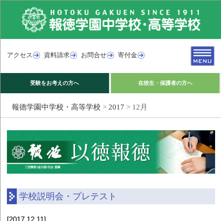
アクセス
資料請求
お問合せ
寄付金
受験をお考えの方へ
在校生・保護者の方へ
報徳学園中学校・高等学校
>
2017
>
12月
学校説明会・プレテスト
[2017.12.11]