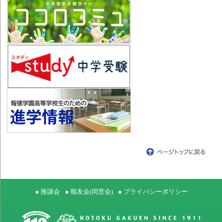
● 推譲会
● 報友会(同窓会)
● プライバシーポリシー