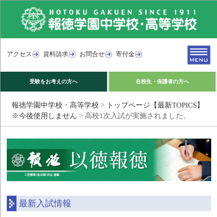
アクセス
資料請求
お問合せ
寄付金
受験をお考えの方へ
在校生・保護者の方へ
報徳学園中学校・高等学校
>
トップページ【最新TOPICS】
※今後使用しません
>
高校1次入試が実施されました。
最新入試情報