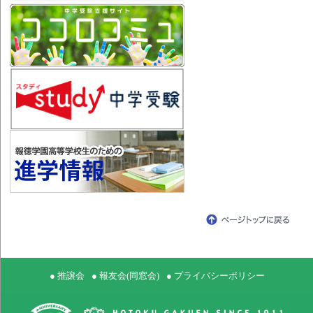
● 推譲会
● 報友会(同窓会)
● プライバシーポリシー