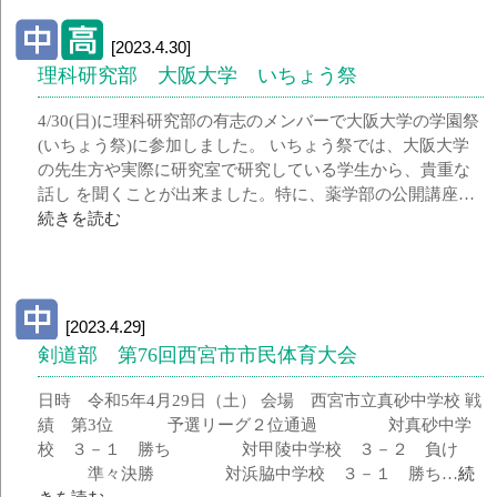
[2023.4.30]
理科研究部 大阪大学 いちょう祭
4/30(日)に理科研究部の有志のメンバーで大阪大学の学園祭
(いちょう祭)に参加しました。 いちょう祭では、大阪大学
の先生方や実際に研究室で研究している学生から、貴重な
話し を聞くことが出来ました。特に、薬学部の公開講座…
続きを読む
[2023.4.29]
剣道部 第76回西宮市市民体育大会
日時 令和5年4月29日（土） 会場 西宮市立真砂中学校 戦
績 第3位 予選リーグ２位通過 対真砂中学
校 ３－１ 勝ち 対甲陵中学校 ３－２ 負け
準々決勝 対浜脇中学校 ３－１ 勝ち…
続