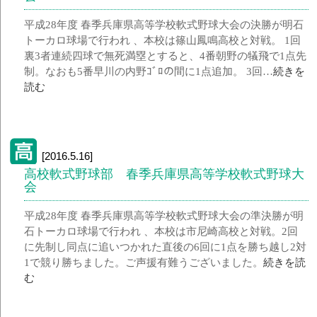
平成28年度 春季兵庫県高等学校軟式野球大会の決勝が明石
トーカロ球場で行われ 、本校は篠山鳳鳴高校と対戦。 1回
裏3者連続四球で無死満塁とすると、4番朝野の犠飛で1点先
制。なおも5番早川の内野ｺﾞﾛの間に1点追加。 3回…
続きを
読む
[2016.5.16]
高校軟式野球部 春季兵庫県高等学校軟式野球大
会
平成28年度 春季兵庫県高等学校軟式野球大会の準決勝が明
石トーカロ球場で行われ 、本校は市尼崎高校と対戦。2回
に先制し同点に追いつかれた直後の6回に1点を勝ち越し2対
1で競り勝ちました。ご声援有難うございました。
続きを読
む