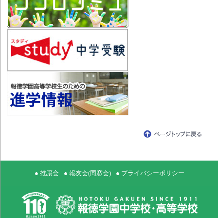
● 推譲会
● 報友会(同窓会)
● プライバシーポリシー