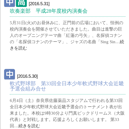
[2016.5.31]
吹奏楽部 平成28年度校内演奏会
5月31日(火)のお昼休みに、正門前の広場において、恒例の
校内演奏会を開催させていただきました。曲目は進撃の巨
人のオープニングテーマ曲「紅蓮の弓矢」、名探偵コナン
の「名探偵コナンのテーマ」、ジャズの名曲「Sing Sin…
続
きを読む
[2016.5.30]
軟式野球部 第33回全日本少年軟式野球大会近畿
予選会組み合せ
6月4日（土）奈良県佐藤薬品スタジアムで行われる第33回
全日本少年軟式野球大会近畿予選会のトーナメント表が出
来ました。本校は9時30分より門真ビックドリームス（大阪
代表）と対戦します。応援よろしくお願いします。 第33
回…
続きを読む