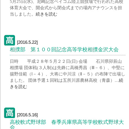
5月25日(水)、尼崎記念ベイコム陸上競技場で行われた高校
体育大会で、開会式から閉会式までの場内アナウンスを担
当しました。
続きを読む
[2016.5.22]
相撲部 第１００回記念高等学校相撲金沢大会
日時 平成２８年５月２２日(日) 会場 石川県卯辰山
相撲場 団体戦(３人制)は先鋒に高橋秀昌（Ⅲ－６）、中堅に
揚野佳範（Ⅰ－４）、大将に中川涼（Ⅱ－５）の布陣で出場し
ました。 団体予選１回戦は五所川原農林高校（青森）…
続
きを読む
[2016.5.16]
高校軟式野球部 春季兵庫県高等学校軟式野球大
会