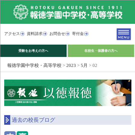
アクセス
資料請求
お問合せ
寄付金
受験をお考えの方へ
在校生・保護者の方へ
報徳学園中学校・高等学校
>
2023
>
5月
>
02
過去の校長ブログ