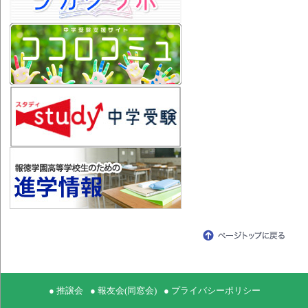
● 推譲会
● 報友会(同窓会)
● プライバシーポリシー