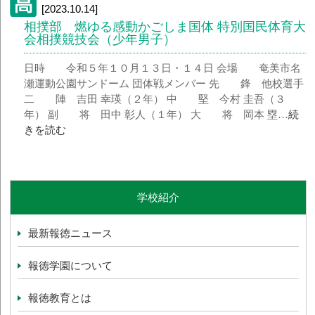
[2023.10.14]
相撲部 燃ゆる感動かごしま国体 特別国民体育大
会相撲競技会（少年男子）
日時 令和５年１０月１３日・１４日 会場 奄美市名
瀬運動公園サンドーム 団体戦メンバー 先 鋒 他校選手
二 陣 吉田 幸瑛（２年） 中 堅 今村 圭吾（３
年） 副 将 田中 彰人（１年） 大 将 岡本 塁…
続
きを読む
学校紹介
最新報徳ニュース
報徳学園について
報徳教育とは