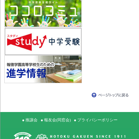
● 推譲会
● 報友会(同窓会)
● プライバシーポリシー