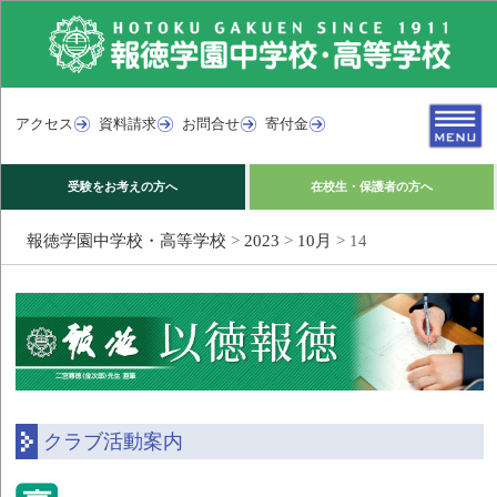
アクセス
資料請求
お問合せ
寄付金
受験をお考えの方へ
在校生・保護者の方へ
報徳学園中学校・高等学校
>
2023
>
10月
>
14
クラブ活動案内