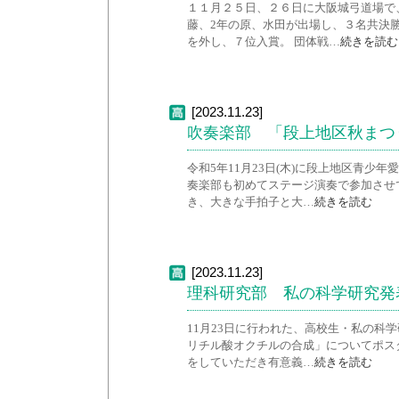
１１月２５日、２６日に大阪城弓道場で
藤、2年の原、水田が出場し、３名共決
を外し、７位入賞。 団体戦…
続きを読む
[2023.11.23]
吹奏楽部 「段上地区秋まつ
令和5年11月23日(木)に段上地区青
奏楽部も初めてステージ演奏で参加させ
き、大きな手拍子と大…
続きを読む
[2023.11.23]
理科研究部 私の科学研究発表
11月23日に行われた、高校生・私の科
リチル酸オクチルの合成」についてポス
をしていただき有意義…
続きを読む