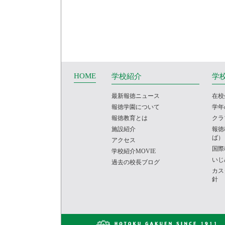
HOME
学校紹介
学
最新報徳ニュース
在校
報徳学園について
学年
報徳教育とは
クラ
施設紹介
報徳
ば）
アクセス
国際
学校紹介MOVIE
いじ
過去の校長ブログ
カス
針