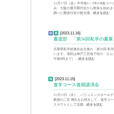
11月17日（金）中学校1～3年のⅡ進
み、大阪の通天閣付近から散策を始めま
調べた難波付近の観光場…
続きを読む
[2023.11.16]
書道部 「第56回私学の書
兵庫県私学総連合会主催の「第56回 私学
います。場所は神戸三宮地下街の「さんち
午後6時まで）…
続きを読む
[2023.11.15]
進学コース後期講演会
11月15日（水）、バリュエンスホール
教授の二宮 博氏をお招きして、進学コー
スカウトとして活躍…
続きを読む