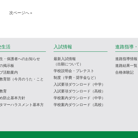
次ページへ »
校生活
入試情報
進路指導
生・保護者へのお知らせ
最新入試情報
進路指導情報
（出願について）
の掲示板
進路結果一覧
学校説明会・プレテスト
ブ活動案内
合格体験記
制度（学費・奨学金など）
教育部（今月のうた・こと
入試要項ダウンロード（中学）
教育
入試要項ダウンロード（高校）
め防止基本方針
学校案内ダウンロード（中学）
タマーハラスメント基本方
学校案内ダウンロード（高校）