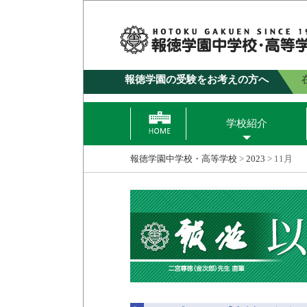
報徳学園の受験をお考えの方へ
学校紹介
報徳学園中学校・高等学校
>
2023
>
11月