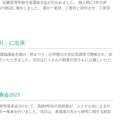
、近畿高等学校弓道選抜大会が行われました。 個人戦に1年の伊
勝の射詰に進出しました。 原が一射目、二射目と的中させ、三射目
り」に出演
少年愛護協議会主催の「秋まつり」が本校の大谷記念講堂で開催され、吹
ていただきました。当日はたくさんの観客の皆さんにお越しいただ
会2023
学研究発表会2023にて、高校Ⅱ年生の長田君が「エステル化によるサ
ター発表を行いました。当日は、来場者の方から研究に関する助言