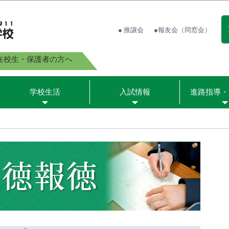
● 推譲会
●報友会（同窓会）
在校生・保護者の方へ
学校生活
入試情報
進路指導・