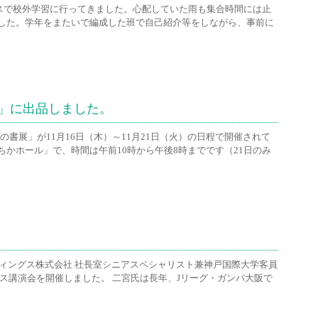
コースで校外学習に行ってきました。心配していた雨も集合時間には止
した。学年をまたいで編成した班で自己紹介等をしながら、事前に
展」に出品しました。
の書展」が11月16日（木）～11月21日（火）の日程で開催されて
かホール」で、時間は午前10時から午後8時までです（21日のみ
ディングス株式会社 社長室シニアスペシャリスト兼神戸国際大学客員
ス講演会を開催しました。 二宮氏は長年、Jリーグ・ガンバ大阪で