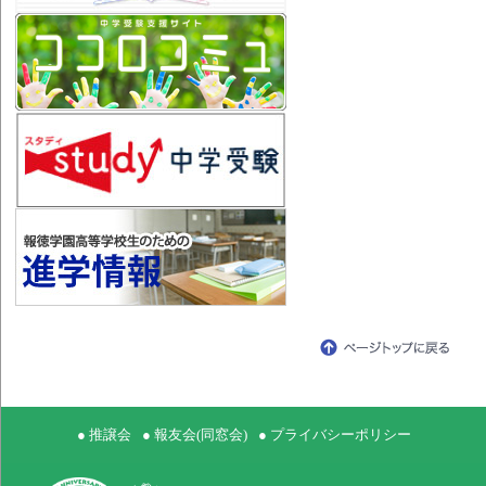
● 推譲会
● 報友会(同窓会)
● プライバシーポリシー