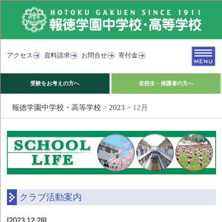
アクセス
資料請求
お問合せ
寄付金
受験をお考えの方へ
在校生・保護者の方へ
報徳学園中学校・高等学校
>
2023
>
12月
クラブ活動案内
[2023.12.28]