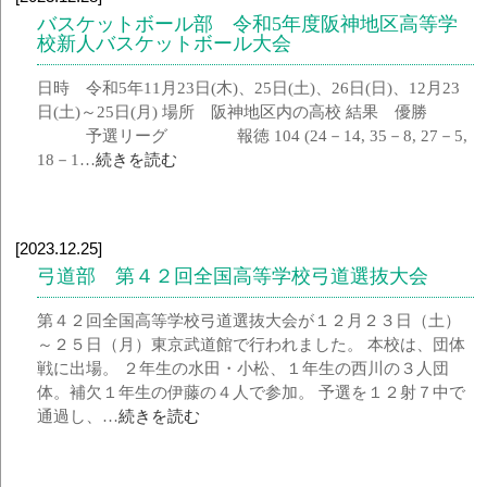
バスケットボール部 令和5年度阪神地区高等学
校新人バスケットボール大会
日時 令和5年11月23日(木)、25日(土)、26日(日)、12月23
日(土)～25日(月) 場所 阪神地区内の高校 結果 優勝
予選リーグ 報徳 104 (24－14, 35－8, 27－5,
18－1…
続きを読む
[2023.12.25]
弓道部 第４２回全国高等学校弓道選抜大会
第４２回全国高等学校弓道選抜大会が１２月２３日（土）
～２５日（月）東京武道館で行われました。 本校は、団体
戦に出場。 ２年生の水田・小松、１年生の西川の３人団
体。補欠１年生の伊藤の４人で参加。 予選を１２射７中で
通過し、…
続きを読む