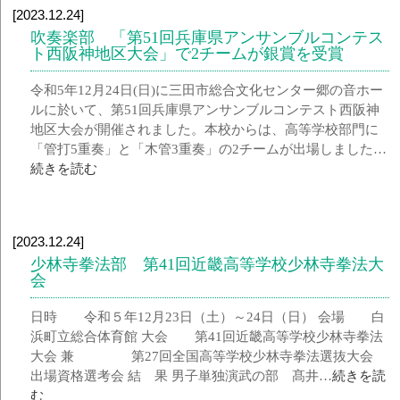
[2023.12.24]
吹奏楽部 「第51回兵庫県アンサンブルコンテス
ト西阪神地区大会」で2チームが銀賞を受賞
令和5年12月24日(日)に三田市総合文化センター郷の音ホー
ルに於いて、第51回兵庫県アンサンブルコンテスト西阪神
地区大会が開催されました。本校からは、高等学校部門に
「管打5重奏」と「木管3重奏」の2チームが出場しました…
続きを読む
[2023.12.24]
少林寺拳法部 第41回近畿高等学校少林寺拳法大
会
日時 令和５年12月23日（土）～24日（日） 会場 白
浜町立総合体育館 大会 第41回近畿高等学校少林寺拳法
大会 兼 第27回全国高等学校少林寺拳法選抜大会
出場資格選考会 結 果 男子単独演武の部 髙井…
続きを読
む