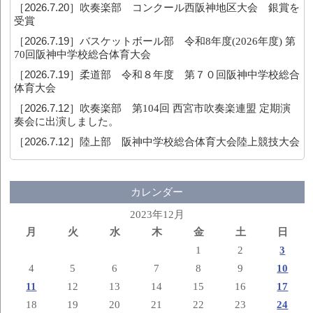
［2026.7.20］
吹奏楽部 コンクール西阪神地区大会 銀賞を
受賞
［2026.7.19］
バスケットボール部 令和8年度(2026年度) 第
70回阪神中学校総合体育大会
［2026.7.19］
柔道部 令和８年度 第７０回阪神中学校総合
体育大会
［2026.7.12］
吹奏楽部 第104回 西宮市吹奏楽連盟 定期演
奏会に出演しました。
［2026.7.12］
陸上部 阪神中学校総合体育大会陸上競技大会
カレンダー
2023年12月
月
火
水
木
金
土
日
1
2
3
4
5
6
7
8
9
10
11
12
13
14
15
16
17
18
19
20
21
22
23
24