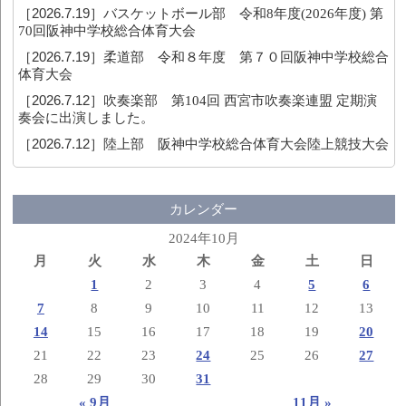
［2026.7.19］
バスケットボール部 令和8年度(2026年度) 第
70回阪神中学校総合体育大会
［2026.7.19］
柔道部 令和８年度 第７０回阪神中学校総合
体育大会
［2026.7.12］
吹奏楽部 第104回 西宮市吹奏楽連盟 定期演
奏会に出演しました。
［2026.7.12］
陸上部 阪神中学校総合体育大会陸上競技大会
カレンダー
2024年10月
月
火
水
木
金
土
日
1
2
3
4
5
6
7
8
9
10
11
12
13
14
15
16
17
18
19
20
21
22
23
24
25
26
27
28
29
30
31
« 9月
11月 »