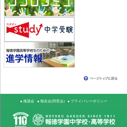
● 推譲会
● 報友会(同窓会)
● プライバシーポリシー