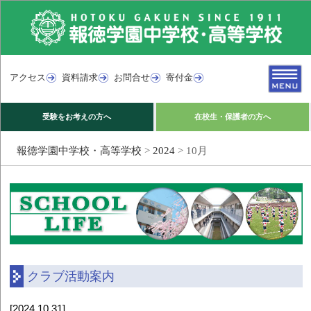
アクセス
資料請求
お問合せ
寄付金
受験をお考えの方へ
在校生・保護者の方へ
報徳学園中学校・高等学校
>
2024
>
10月
クラブ活動案内
[2024.10.31]