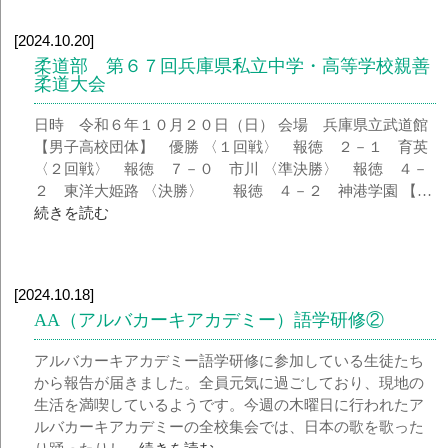
[2024.10.20]
柔道部 第６７回兵庫県私立中学・高等学校親善
柔道大会
日時 令和６年１０月２０日（日） 会場 兵庫県立武道館
【男子高校団体】 優勝 〈１回戦〉 報徳 ２－１ 育英
〈２回戦〉 報徳 ７－０ 市川 〈準決勝〉 報徳 ４－
２ 東洋大姫路 〈決勝〉 報徳 ４－２ 神港学園 【…
続きを読む
[2024.10.18]
AA（アルバカーキアカデミー）語学研修②
アルバカーキアカデミー語学研修に参加している生徒たち
から報告が届きました。全員元気に過ごしており、現地の
生活を満喫しているようです。今週の木曜日に行われたア
ルバカーキアカデミーの全校集会では、日本の歌を歌った