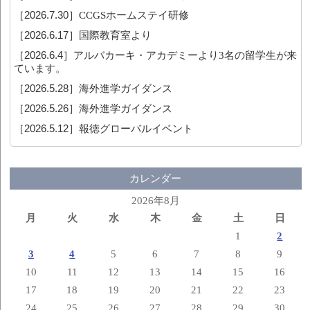
［2026.7.30］
CCGSホームステイ研修
［2026.6.17］
国際教育室より
［2026.6.4］
アルバカーキ・アカデミーより3名の留学生が来
ています。
［2026.5.28］
海外進学ガイダンス
［2026.5.26］
海外進学ガイダンス
［2026.5.12］
報徳グローバルイベント
カレンダー
2026年8月
月
火
水
木
金
土
日
1
2
3
4
5
6
7
8
9
10
11
12
13
14
15
16
17
18
19
20
21
22
23
24
25
26
27
28
29
30