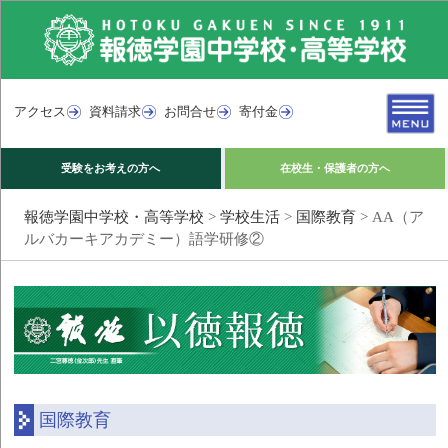
アクセス
資料請求
お問合せ
寄付金
受験をお考えの方へ
在校生・保護者の方へ
報徳学園中学校・高等学校
>
学校生活
>
国際教育
>
AA（ア
ルバカーキアカデミー）語学研修②
国際教育