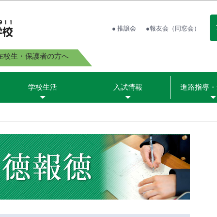
● 推譲会
●報友会（同窓会）
在校生・保護者の方へ
学校生活
入試情報
進路指導・