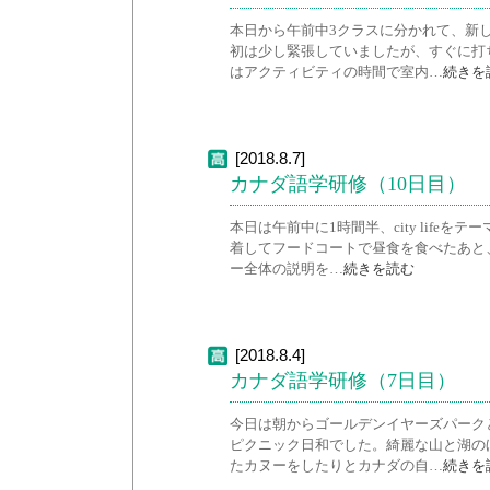
本日から午前中3クラスに分かれて、新
初は少し緊張していましたが、すぐに打
はアクティビティの時間で室内…
続きを
[2018.8.7]
カナダ語学研修（10日目）
本日は午前中に1時間半、city lif
着してフードコートで昼食を食べたあと
ー全体の説明を…
続きを読む
[2018.8.4]
カナダ語学研修（7日目）
今日は朝からゴールデンイヤーズパーク
ピクニック日和でした。綺麗な山と湖の
たカヌーをしたりとカナダの自…
続きを