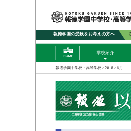
報徳学園の受験をお考えの方へ
学校紹介
報徳学園中学校・高等学校
>
2018
>
8月