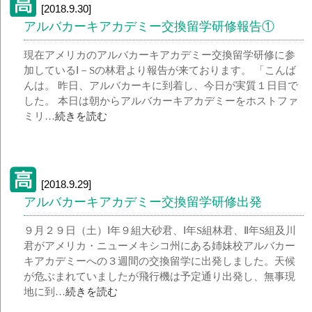
[2018.9.30]
アルバカーキアカデミー交換留学研修報告①
現在アメリカのアルバカーキアカデミー交換留学研修に参
加しているⅠ－Sの林君より報告が来ております。 「こんば
んは。 昨日、アルバカーキに到着し、今日が実質１日目で
した。 本日は朝からアルバカーキアカデミーをホストファ
ミリ…
続きを読む
[2018.9.29]
アルバカーキアカデミー交換留学研修出発
９月２９日（土）Ⅰ年９組大砂君、Ⅰ年S組林君、Ⅱ年S組及川
君がアメリカ・ニューメキシコ州にある姉妹校アルバカー
キアカデミーへの３週間の交換留学に出発しました。天候
が危ぶまれていましたが飛行機は予定通り出発し、無事現
地に到…
続きを読む