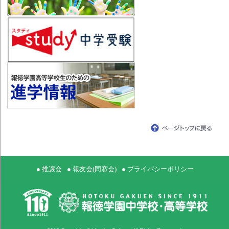
● 推譲会
● 報友会(同窓会)
● プライバシーポリシー