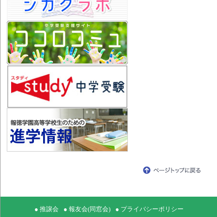
● 推譲会
● 報友会(同窓会)
● プライバシーポリシー