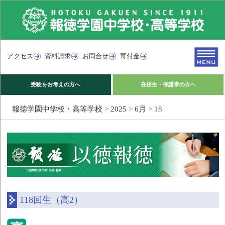
アクセス
資料請求
お問合せ
寄付金
受験をお考えの方へ
在校生・保護者の方へ
報徳学園中学校・高等学校
>
2025
>
6月
>
18
118回生（高2）