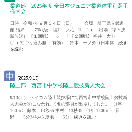
柔道部 2025年度 全日本ジュニア柔道体重別選手
権大会
日時 令和7年９月１４日（日） 会場 埼玉県立武道
館 結果 73kg級 福井 大心（Ⅱ－１） 出場（準々決
勝敗退） 【１回戦】 シード 【２回戦】 福井 大心
〇（ 袖つり込み腰 ・有効） 鈴木 一ノ介（日本体…
続き
を読む
[2025.9.13]
陸上部 西宮市中学校陸上競技新人大会
9/13(土)、ベイコム陸上競技場にて西宮市中学校陸上競技新
人大会がおこなわれ、5名の部員が出場しました。 〈1年
100ｍ〉 藤本 13秒35 中村 13秒35 〈1年 1500ｍ〉 日
野 5分34秒45 厚地 5分…
続きを読む