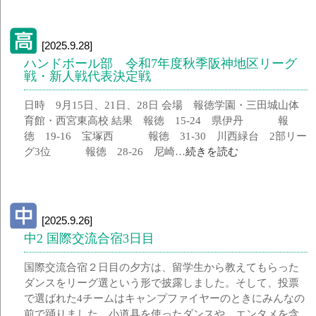
[2025.9.28]
ハンドボール部 令和7年度秋季阪神地区リーグ
戦・新人戦代表決定戦
日時 9月15日、21日、28日 会場 報徳学園・三田城山体
育館・西宮東高校 結果 報徳 15-24 県伊丹 報
徳 19-16 宝塚西 報徳 31-30 川西緑台 2部リー
グ3位 報徳 28-26 尼崎…
続きを読む
[2025.9.26]
中2 国際交流合宿3日目
国際交流合宿２日目の夕方は、留学生から教えてもらった
ダンスをリーグ選という形で披露しました。そして、投票
で選ばれた4チームはキャンプファイヤーのときにみんなの
前で踊りました。小道具を使ったダンスや、エンタメを含