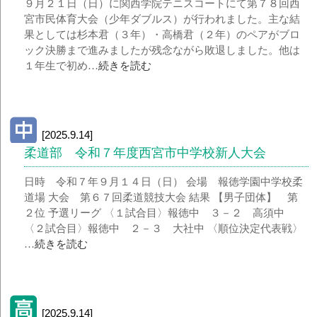
９月２１日（日）に関西学院テニスコートにて第７８回西
宮市民体育大会（少年ダブルス）が行われました。主な結
果としては杉本君（３年）・高橋君（２年）のペアがブロ
ック決勝まで進みましたが残念ながら敗退しました。他は
１年生で初め…
続きを読む
[2025.9.14]
柔道部 令和７年度西宮市中学校新人大会
日時 令和７年９月１４日（日） 会場 報徳学園中学校柔
道場 大会 第６７回柔道競技大会 結果 【男子団体】 第
２位 予選リーグ 〈１試合目〉報徳中 ３－２ 高須中
〈２試合目〉報徳中 ２－３ 大社中 〈順位決定代表戦〉
…
続きを読む
[2025.9.14]