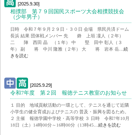
[2025.9.30]
相撲部 第７９回国民スポーツ大会相撲競技会
（少年男子）
日時 令和７年９月２９日・３０日 会場 県民共済ドーム
長浜 結果 団体戦メンバー 先 鋒 上垣 凜人（２年）
二 陣 西田 晶 （１年） 中 堅 田中 彰人（３
年） 副 将 中川 隆雅（２年） 大 将 岩本 岳…
続
きを読む
[2025.9.29]
令和7年度 第２回 報徳テニス教室のお知らせ
１ 目的 地域貢献活動の一環として、テニスを通じて近隣
小学生の健全育成およびテニスの 普及・振興を図るため。
２ 主催 報徳学園中学校・高等学校 ３ 日時 令和7年10月
18日（土）14時00分～16時00分（13時45…
続きを読む