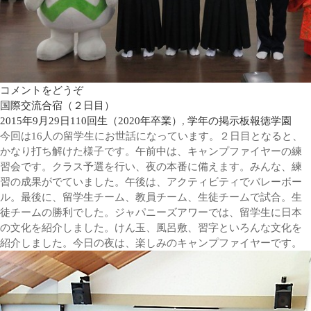
コメントをどうぞ
国際交流合宿（２日目）
2015年9月29日
110回生（2020年卒業）
,
学年の掲示板
報徳学園
今回は16人の留学生にお世話になっています。２日目となると、
かなり打ち解けた様子です。午前中は、キャンプファイヤーの練
習会です。クラス予選を行い、夜の本番に備えます。みんな、練
習の成果がでていました。午後は、アクティビティでバレーボー
ル。最後に、留学生チーム、教員チーム、生徒チームで試合。生
徒チームの勝利でした。ジャパニーズアワーでは、留学生に日本
の文化を紹介しました。けん玉、風呂敷、習字といろんな文化を
紹介しました。今日の夜は、楽しみのキャンプファイヤーです。