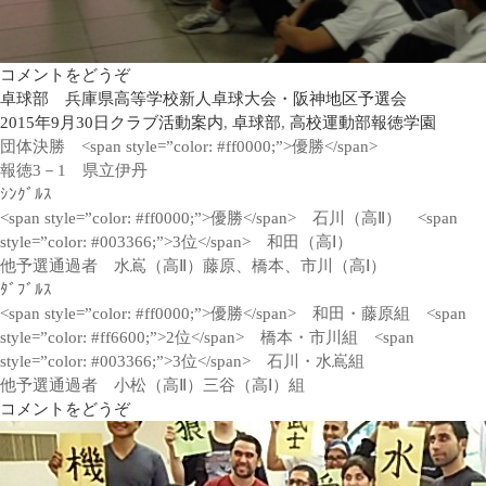
コメントをどうぞ
卓球部 兵庫県高等学校新人卓球大会・阪神地区予選会
2015年9月30日
クラブ活動案内
,
卓球部
,
高校運動部
報徳学園
団体決勝 <span style=”color: #ff0000;”>優勝</span>
報徳3－1 県立伊丹
ｼﾝｸﾞﾙｽ
<span style=”color: #ff0000;”>優勝</span> 石川（高Ⅱ） <span
style=”color: #003366;”>3位</span> 和田（高Ⅰ）
他予選通過者 水嶌（高Ⅱ）藤原、橋本、市川（高Ⅰ）
ﾀﾞﾌﾞﾙｽ
<span style=”color: #ff0000;”>優勝</span> 和田・藤原組 <span
style=”color: #ff6600;”>2位</span> 橋本・市川組 <span
style=”color: #003366;”>3位</span> 石川・水嶌組
他予選通過者 小松（高Ⅱ）三谷（高Ⅰ）組
コメントをどうぞ