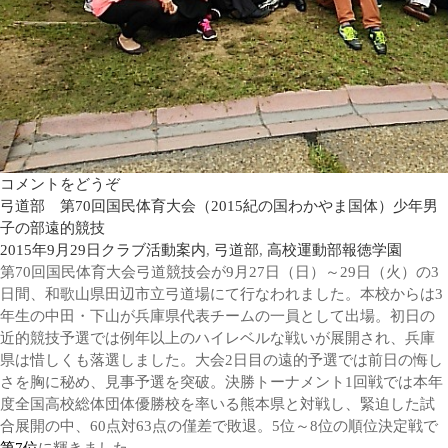
コメントをどうぞ
弓道部 第70回国民体育大会（2015紀の国わかやま国体）少年男
子の部遠的競技
2015年9月29日
クラブ活動案内
,
弓道部
,
高校運動部
報徳学園
第70回国民体育大会弓道競技会が9月27日（日）～29日（火）の3
日間、和歌山県田辺市立弓道場にて行なわれました。本校からは3
年生の中田・下山が兵庫県代表チームの一員として出場。初日の
近的競技予選では例年以上のハイレベルな戦いが展開され、兵庫
県は惜しくも落選しました。大会2日目の遠的予選では前日の悔し
さを胸に秘め、見事予選を突破。決勝トーナメント1回戦では本年
度全国高校総体団体優勝校を率いる熊本県と対戦し、緊迫した試
合展開の中、60点対63点の僅差で敗退。5位～8位の順位決定戦で