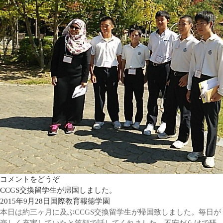
コメントをどうぞ
CCGS交換留学生が帰国しました。
2015年9月28日
国際教育
報徳学園
本日は約三ヶ月に及ぶCCGS交換留学生が帰国致しました。毎日が