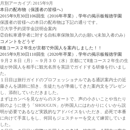
月別アーカイブ: 2015年9月
本日の配布物（保護者の皆様へ）
2015年9月30日
106回生（2016年卒業）
,
学年の掲示板
報徳学園
保護者の皆様への本日の配布物は下記の通りです。
①大学予約奨学金説明会案内
②自転車通学者に対する自転車保険加入のお願い(未加入者のみ）
コメントをどうぞ
Ⅱ進コース２年生が京都で外国人を案内しました！！
2015年9月30日
110回生（2020年卒業）
,
学年の掲示板
報徳学園
９月２８日（月）～９月３０（水）京都にてⅡ進コース２年生の生
徒が外国人を相手に観光名所を英語でガイドする研修を行いまし
た。
１日目は旅行ガイドのプロフェッショナルである通訳案内士の近
藤さんを講師に招き、生徒たちが準備してきた案内文をプレゼン
し、添削していただきました。
まずはカンペを見ながらのスタートで、声の小さいことや当たり
前のように使う「SHOUGUN」が外国人にはわかりにくいから説
明が必要であるなど実践的なアドバイスをいただき、必死で本番
に向けて手直しをし、何回もジェスチャーを交えて練習していま
した。