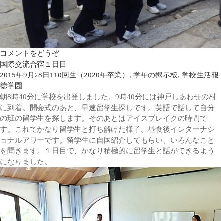
コメントをどうぞ
国際交流合宿１日目
2015年9月28日
110回生（2020年卒業）
,
学年の掲示板
,
学校生活
報
徳学園
朝8時40分に学校を出発しました。9時40分には神戸しあわせの村
に到着。開会式のあと、早速留学生探しです。英語で話して自分
の班の留学生を探します。そのあとはアイスブレイクの時間で
す。これでかなり留学生と打ち解けた様子。昼食後インターナシ
ョナルアワーです。留学生に自国紹介してもらい、いろんなこと
を聞きます。１日目で、かなり積極的に留学生と話ができるよう
になりました。