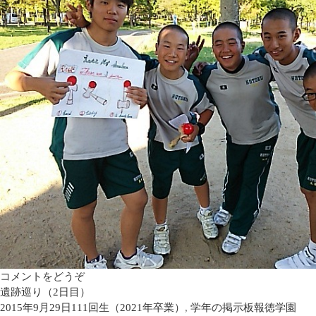
コメントをどうぞ
遺跡巡り（2日目）
2015年9月29日
111回生（2021年卒業）
,
学年の掲示板
報徳学園