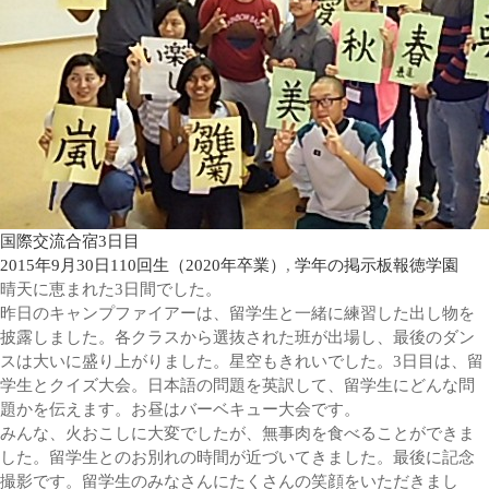
国際交流合宿3日目
2015年9月30日
110回生（2020年卒業）
,
学年の掲示板
報徳学園
晴天に恵まれた3日間でした。
昨日のキャンプファイアーは、留学生と一緒に練習した出し物を
披露しました。各クラスから選抜された班が出場し、最後のダン
スは大いに盛り上がりました。星空もきれいでした。3日目は、留
学生とクイズ大会。日本語の問題を英訳して、留学生にどんな問
題かを伝えます。お昼はバーベキュー大会です。
みんな、火おこしに大変でしたが、無事肉を食べることができま
した。留学生とのお別れの時間が近づいてきました。最後に記念
撮影です。留学生のみなさんにたくさんの笑顔をいただきまし