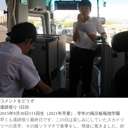
コメントをどうぞ
遺跡巡り 3日目
2015年9月30日
111回生（2021年卒業）
,
学年の掲示板
報徳学園
早くも遺跡巡り最終日です。この日は楽しみにしていたスカイツ
リーの見学、その後ソラマチで食事をし、帰途に着きました。好