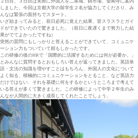
２日目、３日目は実際に外国人を二条城、錦市場、金閣寺に案内
しました。今回は京都大学の留学生２名が協力してくださり、み
んなは緊張の面持ちでスタート。
いざ始まってみると、前日必死に覚えた結果、皆スラスラとガイ
ドができていたので驚きました。（前日に夜遅くまで努力した結
果がでてよかったですね）
突然の質問にもしっかりと答えることができていて、コミュニケ
ーション力もついていて頼もしかったです。
この研修の後のHRで「国際的に活躍するためには何が必要か。」
とみんなに質問するとおもしろい答えが返ってきました。英語単
語・文法の知識を増やすことはもちろん、外国人の文化について
よく知る、積極的にコミュニケーションをとること、など英語力
だけではない、それを基礎に何をするかというところまで考えて
いる答えが多くて驚きました。この研修によって中学２年生のみ
んなが人間的に大きく成長してくれたことでしょう。