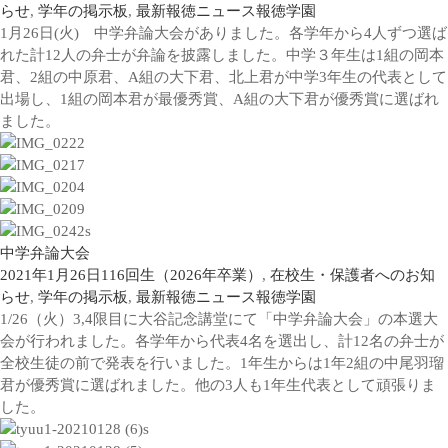
らせ
,
学年の掲示板
,
最新報徳ニュース
報徳学園
1月26日(火) 中学弁論大会がありました。各学年から4人ずつ選ば
れた計12人の弁士が弁論を披露しました。中学３年生は1組の岡本
君、2組の中原君、A組の大下君、北上君が中学3年生の代表として
出場し、1組の岡本君が最優秀賞、A組の大下君が優秀賞に選ばれ
ました。
中学弁論大会
2021年1月26日
116回生（2026年卒業）
,
在校生・保護者へのお知
らせ
,
学年の掲示板
,
最新報徳ニュース
報徳学園
1/26（火）3,4限目に大谷記念講堂にて「中学弁論大会」の本選大
会が行われました。各学年から代表4名を選出し、計12名の弁士が
全校生徒の前で発表を行いました。1年生からは1年2組の中尾羽瑠
君が優秀賞に選ばれました。他の3人も1年生代表として頑張りま
した。