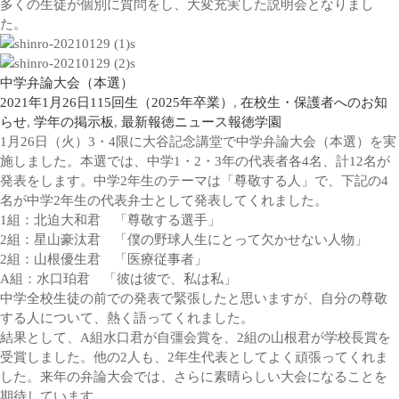
多くの生徒が個別に質問をし、大変充実した説明会となりまし
た。
中学弁論大会（本選）
2021年1月26日
115回生（2025年卒業）
,
在校生・保護者へのお知
らせ
,
学年の掲示板
,
最新報徳ニュース
報徳学園
1月26日（火）3・4限に大谷記念講堂で中学弁論大会（本選）を実
施しました。本選では、中学1・2・3年の代表者各4名、計12名が
発表をします。中学2年生のテーマは「尊敬する人」で、下記の4
名が中学2年生の代表弁士として発表してくれました。
1組：北迫大和君 「尊敬する選手」
2組：星山豪汰君 「僕の野球人生にとって欠かせない人物」
2組：山根優生君 「医療従事者」
A組：水口珀君 「彼は彼で、私は私」
中学全校生徒の前での発表で緊張したと思いますが、自分の尊敬
する人について、熱く語ってくれました。
結果として、A組水口君が自彊会賞を、2組の山根君が学校長賞を
受賞しました。他の2人も、2年生代表としてよく頑張ってくれま
した。来年の弁論大会では、さらに素晴らしい大会になることを
期待しています。