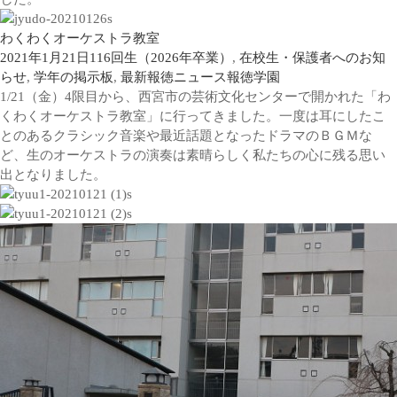
わくわくオーケストラ教室
2021年1月21日
116回生（2026年卒業）
,
在校生・保護者へのお知
らせ
,
学年の掲示板
,
最新報徳ニュース
報徳学園
1/21（金）4限目から、西宮市の芸術文化センターで開かれた「わ
くわくオーケストラ教室」に行ってきました。一度は耳にしたこ
とのあるクラシック音楽や最近話題となったドラマのＢＧＭな
ど、生のオーケストラの演奏は素晴らしく私たちの心に残る思い
出となりました。