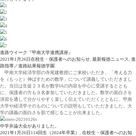
進路ウイーク『甲南大学連携講座』
2021年1月26日
在校生・保護者へのお知らせ
,
最新報徳ニュース
,
進
路指導／進路結果
報徳学園
甲南大学経済学部の寺尾建教授にご来校いただき、「考える力
を（もっと）伸ばすための数学」について講義していただきまし
た。当日は生徒２３名が数学ⅠAの内容を中心に受講するととも
に、保護者の方も９名参加していただきました。数学の面白さを
演習を通して分かりやすく楽しく伝えていただくとともに、甲南
大学や経済学そのものについての説明もしていただきました。大
学の講義の面白さを肌で感じることが出来ました。
中学弁論大会がありました。
2021年1月26日
114回生（2024年卒業）
,
在校生・保護者へのお知