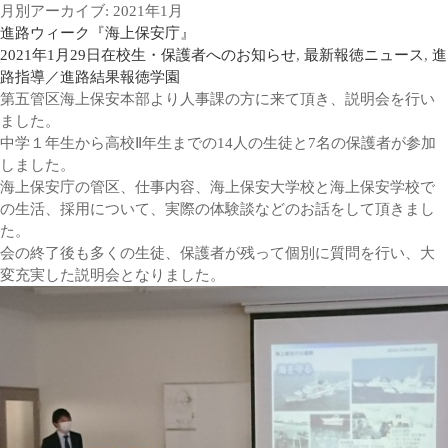
月別アーカイブ: 2021年1月
進路ウィーク『海上保安庁』
2021年1月29日
在校生・保護者へのお知らせ
,
最新報徳ニュース
,
進
路指導／進路結果
報徳学園
第五管区海上保安本部より人事課の方に来て頂き、説明会を行い
ました。
中学１年生から高校Ⅱ年生までの14人の生徒と7名の保護者が参加
しました。
海上保安庁の管区、仕事内容、海上保安大学校と海上保安学校で
の生活、採用について、実際の体験談などのお話をして頂きまし
た。
会の終了後も多くの生徒、保護者が残って個別に質問を行い、大
変充実した説明会となりました。