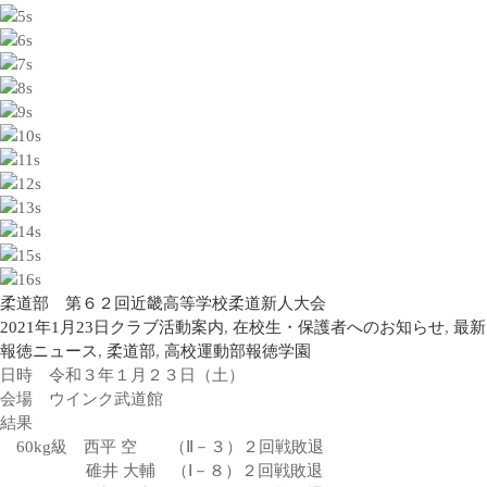
柔道部 第６２回近畿高等学校柔道新人大会
2021年1月23日
クラブ活動案内
,
在校生・保護者へのお知らせ
,
最新
報徳ニュース
,
柔道部
,
高校運動部
報徳学園
日時 令和３年１月２３日（土）
会場 ウインク武道館
結果
60kg級 西平 空 （Ⅱ－３）２回戦敗退
碓井 大輔 （Ⅰ－８）２回戦敗退