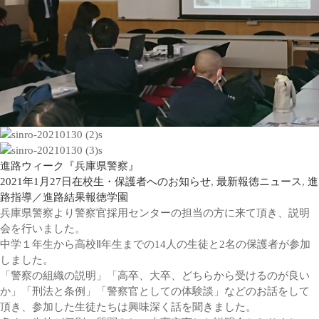
進路ウィーク『兵庫県警察』
2021年1月27日
在校生・保護者へのお知らせ
,
最新報徳ニュース
,
進
路指導／進路結果
報徳学園
兵庫県警察より警察官採用センターの担当の方に来て頂き、説明
会を行いました。
中学１年生から高校Ⅱ年生までの14人の生徒と2名の保護者が参加
しました。
「警察の組織の説明」「高卒、大卒、どちらから受けるのが良い
か」「刑法と条例」「警察官としての体験談」などのお話をして
頂き、参加した生徒たちは興味深く話を聞きました。