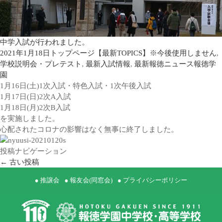
中学入試が行われました。
2021年1月18日
トップページ【最新TOPICS】※今後使用しません
,
学校説明会・プレテスト
,
最新入試情報
,
最新報徳ニュース
報徳学
園
1月16日(土)1次入試・特色入試・1次午後入試
1月17日(日)2次A入試
1月18日(月)2次B入試
を実施しました。
心配されたコロナの影響はなく無事に終了しました。
投稿ナビゲーション
←
古い投稿
● 推譲会
● 報友会(同窓会)
● プライバシーポリシー