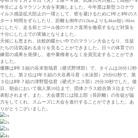
令和３年１月２６日（火）２限～４限、武庫川河川敷にて高校Ⅰ・Ⅱ
年生によるマラソン大会を実施しました。今年度は新型コロナウ
イルス感染拡大防止の一環として、密を避けるためにⅠ年とⅡ年のス
タート時間をずらしたり、距離も例年の12kmよりも4km短い8km
にしたり、走る前とゴール後のマスク直用を徹底するなど対策を
十分にした上での実施となりました。
天候にも恵まれ、比較的暖かい中でのマラソン大会となり、生徒
たちの活気溢れる走りを見ることができました。日々の体育での
練習の成果を発揮し、途中棄権者もなく全員完走することができ
ました。
優勝はⅡ年３組の谷末智哉君（硬式野球部）で、タイムは28分12秒
でした。第２位はⅠ年５組の大谷勇斗君（水泳部）29分02秒で、第
３位はⅡ年７組の津野賢信君（硬式テニス部）29分30秒でした。後
日、朝会において個人第10位まで、団体クラス総合第３位までが
表彰されます。また、大会運営には陸上部（長距離）の生徒が協
力をしてくれ、スムーズに大会を進行することができました。あ
りがとうございました。