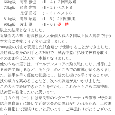
66kg級 阿部 雅也 （Ⅱ－４）２回戦敗退
73kg級 須磨 光司 （Ⅱ－２）ベスト８
鬼塚 勇芯 （Ⅰ－３）ベスト８
81kg級 滝浪 昭嘉 （Ⅰ－５）２回戦敗退
90kg級 片山 凪 （Ⅱ－６）
優 勝
以上の結果となりました。
近畿圏内の県・府高校新人大会個人戦の各階級上位入賞者で行う
本大会に本校より７名が出場しました。
90kg級の片山が安定した試合運びで優勝することができました。
決勝戦は長身の相手との対戦で、試合中盤に払腰で技有を取り、
そのまま抑え込んで一本勝となりました。
他の６名の選手は、ゴールデンスコアの延長戦になり、指導によ
る僅差で負けるなど、あと少しのところでの敗戦が多くありまし
た。組手を早く優位な状態にし、技の仕掛けを早くすることや、
技の威力を高めることなど、次への課題が見つかりました。
この大会で経験できたことを生かし、これからもさらに精神面、
技術面を強化したいと思います。
１月３０日（土）には奈良県のシダーアリーナ（五條市上野公園
総合体育館）に於いて近畿大会の団体戦が行われるため、上位進
出を目指して頑張りたいと思います。ご声援ありがとうございま
した。