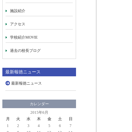
施設紹介
アクセス
学校紹介MOVIE
過去の校長ブログ
最新報徳ニュース
最新報徳ニュース
カレンダー
2015年6月
月
火
水
木
金
土
日
1
2
3
4
5
6
7