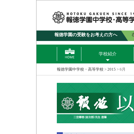
報徳学園の受験をお考えの方へ
学校紹介
報徳学園中学校・高等学校
>
2015
>
6月