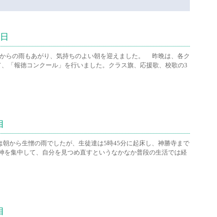
終日
からの雨もあがり、気持ちのよい朝を迎えました。 昨晩は、各ク
て、「報徳コンクール」を行いました。クラス旗、応援歌、校歌の3
目
朝から生憎の雨でしたが、生徒達は5時45分に起床し、神勝寺まで
神を集中して、自分を見つめ直すというなかなか普段の生活では経
目