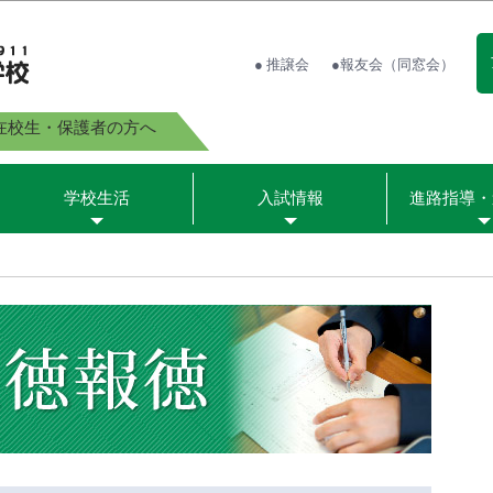
● 推譲会
●報友会（同窓会）
在校生・保護者の方へ
学校生活
入試情報
進路指導・