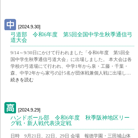
[2024.9.30]
弓道部 令和6年度 第5回全国中学生秋季通信弓
道大会
9/14～9/30日にかけて行われました「令和6年度 第5回全
国中学生秋季通信弓道大会」に出場しました。 本大会は各
学校の弓道場にて行われ、中学1年から泉・工藤・千葉・
森、中学2年から家弓の計5名が団体戦兼個人戦に出場し…
続きを読む
[2024.9.29]
ハンドボール部 令和6年度 秋季阪神地区リー
グ戦・新人戦代表決定戦
日時 9月21日、22日、29日 会場 報徳学園・三田城山体