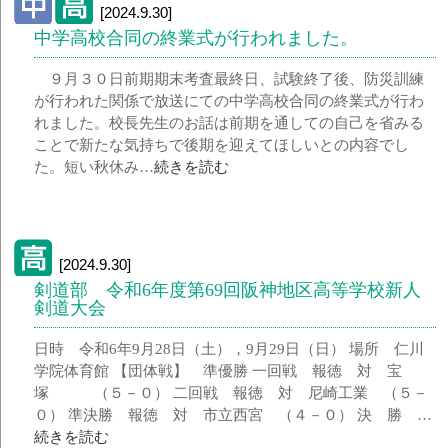
[2024.9.30]
中学高校合同の終業式が行われました。
９月３０日前期期末考査最終日、試験終了後、防災訓練
が行われた関係で放送にての中学高校合同の終業式が行わ
れました。校長先生のお話は前期を通しての自己を省みる
ことで新たな気持ちで後期を迎えてほしいとの内容でし
た。短い秋休み…
続きを読む
[2024.9.30]
剣道部 令和6年度第69回阪神地区高等学校新人
剣道大会
日時 令和6年9月28日（土），9月29日（日） 場所 仁川
学院体育館 【団体戦】 準優勝 一回戦 報徳 対 宝
塚 （５－０） 二回戦 報徳 対 尼崎工業 （５－
０） 準決勝 報徳 対 市立西宮 （４－０） 決 勝 …
続きを読む