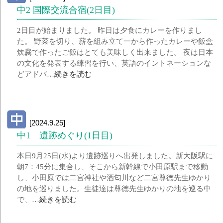
中2 国際交流合宿(2日目)
2日目が始まりました。 昨日は夕食にカレーを作りまし
た。 野菜を切り、薪を組み立て一から作ったカレーや飯盒
炊爨で作ったご飯はとても美味しく出来ました。 夜は日本
の文化を発表する練習を行い、英語のイントネーションな
どアドバ…
続きを読む
[2024.9.25]
中1 遺跡めぐり(1日目)
本日9月25日(水)より遺跡巡りへ出発しました。新大阪駅に
朝7：45分に集合し、そこから新幹線で小田原駅まで移動
し、小田原では二宮神社や酒匂川など二宮尊徳先生ゆかり
の地を巡りました。生徒達は尊徳先生ゆかりの地を巡る中
で、…
続きを読む