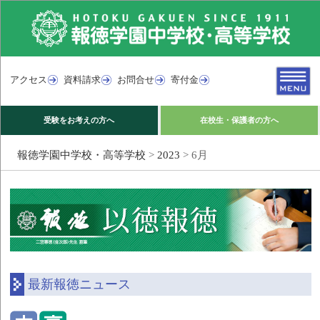
アクセス
資料請求
お問合せ
寄付金
受験をお考えの方へ
在校生・保護者の方へ
報徳学園中学校・高等学校
>
2023
>
6月
最新報徳ニュース