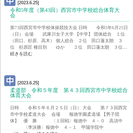
[2023.6.25]
令和5年度（第43回）西宮市中学校総合体育大
会
第73回西宮市中学校体操競技大会 日時 令和5年6月25日
（日） 会場 武庫川女子大学 【中学】 団体総合 １位
（田口、杉原、高木） 個人総合 ２位 田口蓮太朗 ３
位 杉原匠 種目別 ゆか ２位 田口蓮太朗 ３位…
続きを読む
[2023.6.25]
柔道部 令和５年度 第４３回西宮市中学校総合
体育大会
日時 令和５年６月２５日（日） 大会 第７３回西宮
市中学校柔道大会 会場 報徳学園柔道場 【男子団
体】 優 勝 〈１回戦〉報徳中 ４－０ 高須中
〈準決勝〉報徳中 ４－１ 甲陽学院中