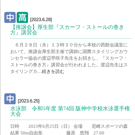
[2023.6.28]
【推譲会】厚生部『スカーフ・ストールの巻き
方』講習会
６月２８日（水）１３時３０分から本校の西館会議室に
おいて、推譲会厚生部主催で講師に国際スタイリングカウ
ンセラー協会の渡辺早咲子先生をお招きし、『スカーフ・
ストールの巻き方』講習会が行われました。渡辺先生はス
タイリングカ…
続きを読む
[2023.6.25]
水泳部 令和5年度 第74回 阪神中学校水泳選手権
大会
日時 2023年6月25日（日） 会場 尼崎スポーツの森
結果 50m自由形 藤原 悠翔 27.60