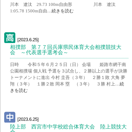
川本 遼汰 29.73 100m自由形 川本 遼汰
1:05.78 1500m自由…
続きを読む
[2023.6.25]
相撲部 第７７回兵庫県民体育大会相撲競技大
会 ～代表選手選考会～
日時 令和５年６月２５日（日） 会場 姫路市網干南
公園相撲場 個人戦 予選を３試合し、２勝以上の選手が決勝
トーナメントに進出 今村 圭吾（３年） ２勝１敗 大角 夢
翔（３年） １勝２敗 岡本 塁 （３年） ３勝 村上…
続
きを読む
[2023.6.25]
陸上部 西宮市中学校総合体育大会 陸上競技大
会