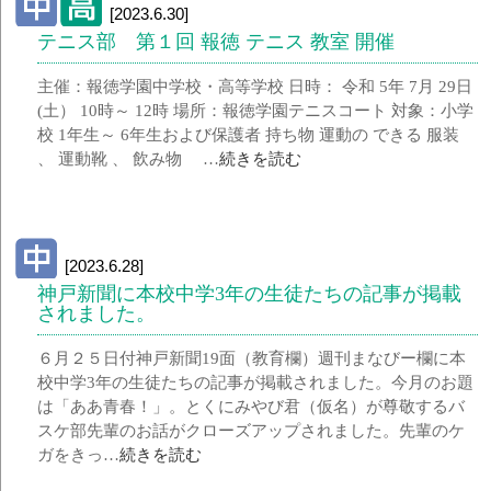
[2023.6.30]
テニス部 第１回 報徳 テニス 教室 開催
主催：報徳学園中学校・高等学校 日時： 令和 5年 7月 29日
(土） 10時～ 12時 場所：報徳学園テニスコート 対象：小学
校 1年生～ 6年生および保護者 持ち物 運動の できる 服装
、 運動靴 、 飲み物 …
続きを読む
[2023.6.28]
神戸新聞に本校中学3年の生徒たちの記事が掲載
されました。
６月２５日付神戸新聞19面（教育欄）週刊まなびー欄に本
校中学3年の生徒たちの記事が掲載されました。今月のお題
は「ああ青春！」。とくにみやび君（仮名）が尊敬するバ
スケ部先輩のお話がクローズアップされました。先輩のケ
ガをきっ…
続きを読む