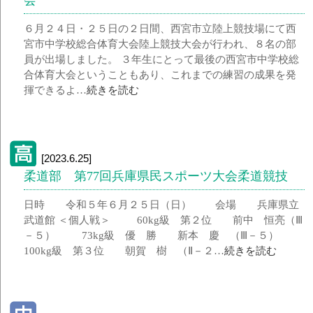
６月２４日・２５日の２日間、西宮市立陸上競技場にて西
宮市中学校総合体育大会陸上競技大会が行われ、８名の部
員が出場しました。 ３年生にとって最後の西宮市中学校総
合体育大会ということもあり、これまでの練習の成果を発
揮できるよ…
続きを読む
[2023.6.25]
柔道部 第77回兵庫県民スポーツ大会柔道競技
日時 令和５年６月２５日（日） 会場 兵庫県立
武道館 ＜個人戦＞ 60kg級 第２位 前中 恒亮（Ⅲ
－５） 73kg級 優 勝 新本 慶 （Ⅲ－５）
100kg級 第３位 朝賀 樹 （Ⅱ－２…
続きを読む