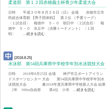
柔道部 第１２回赤穂義士杯青少年柔道大会
日時 平成３０年８月２６日（日） 会場 赤穂市立市
民総合体育館 【男子団体戦】 第２位 （予選リーグ）
〈１試合目〉 報徳中 ５－０ 朝日中 〈２試合目〉 報
徳中 ５－０ 氷丘中 （決勝トーナメント） 〈１回
戦〉 …
続きを読む
[2018.8.25]
水泳部 第54回兵庫県中学校学年別水泳競技大会
日時 2018年8月25日 会場 神戸市立ポートアイラン
ドスポーツセンター 大会 第54回兵庫県中学校学年別水
泳競技大会 兼2018年度兵庫県中学校新人大会 結果
2年 100m自由形 第4位 小寺 …
続きを読む