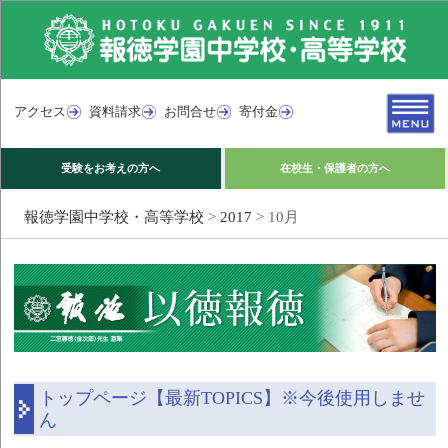
アクセス
資料請求
お問合せ
寄付金
受験をお考えの方へ
在校生・保護者の方へ
報徳学園中学校・高等学校
>
2017
>
10月
トップページ【最新TOPICS】※今後使用しませ
ん