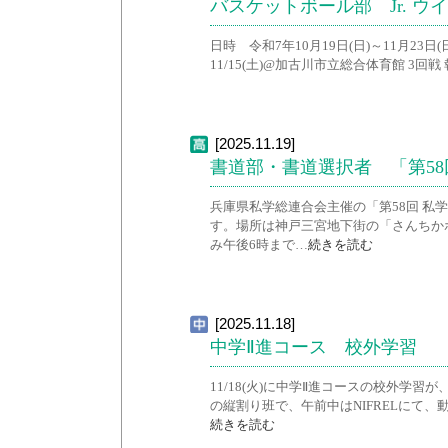
バスケットボール部 Jr. ウイ
日時 令和7年10月19日(日)～11月23日(日) 
11/15(土)@加古川市立総合体育館 3回戦 
[2025.11.19]
書道部・書道選択者 「第5
兵庫県私学総連合会主催の「第58回 私学
す。場所は神戸三宮地下街の「さんちかホ
み午後6時まで…
続きを読む
[2025.11.18]
中学Ⅱ進コース 校外学習
11/18(火)に中学Ⅱ進コースの校外学習
の縦割り班で、午前中はNIFRELにて、
続きを読む