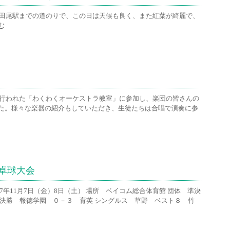
武田尾駅までの道のりで、この日は天候も良く、また紅葉が綺麗で、
む
で行われた「わくわくオーケストラ教室」に参加し、楽団の皆さんの
た。様々な楽器の紹介もしていただき、生徒たちは合唱で演奏に参
卓球大会
年11月7日（金）8日（土） 場所 ベイコム総合体育館 団体 準決
勝 報徳学園 ０－３ 育英 シングルス 草野 ベスト８ 竹