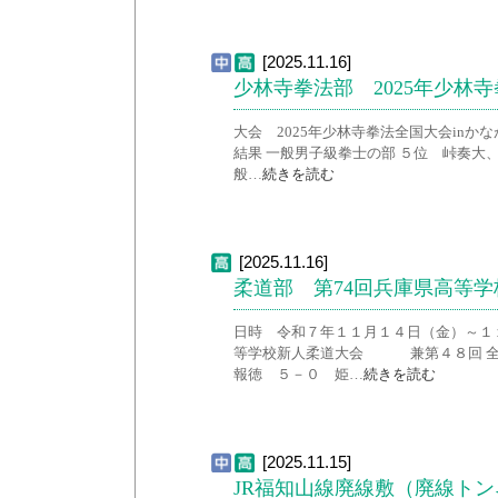
[2025.11.16]
少林寺拳法部 2025年少林寺
大会 2025年少林寺拳法全国大会inかな
結果 一般男子級拳士の部 ５位 峠奏大、
般…
続きを読む
[2025.11.16]
柔道部 第74回兵庫県高等
日時 令和７年１１月１４日（金）～１
等学校新人柔道大会 兼第４８回 全
報徳 ５－０ 姫…
続きを読む
[2025.11.15]
JR福知山線廃線敷（廃線ト