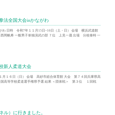
拳法全国大会inかながわ
がわ 日時 令和7年１１月15日~16日（土・日） 会場 横浜武道館
西岡帆希 一般男子単独演武の部 ７位 上見一晟 出場 分校泰時 一
学校新人柔道大会
１月１６日（日） 会場 高砂市総合体育館 大会 第７４回兵庫県高
国高等学校柔道選手権県予選 結果 ＜団体戦＞ 第３位 １回戦
ンネル）に行きました。