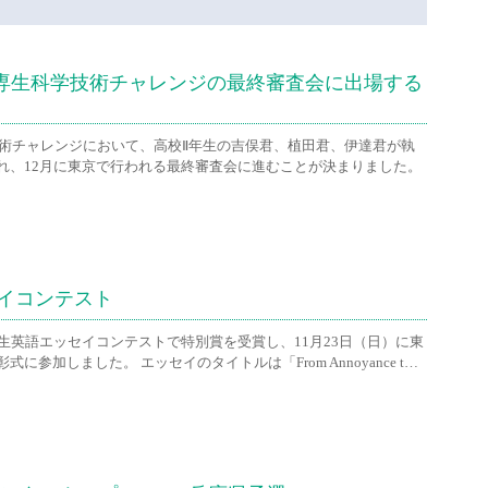
校生・高専生科学技術チャレンジの最終審査会に出場する
 科学技術チャレンジにおいて、高校Ⅱ年生の吉俣君、植田君、伊達君が執
れ、12月に東京で行われる最終審査会に進むことが決まりました。
セイコンテスト
高校生英語エッセイコンテストで特別賞を受賞し、11月23日（日）に東
参加しました。 エッセイのタイトルは「From Annoyance t…