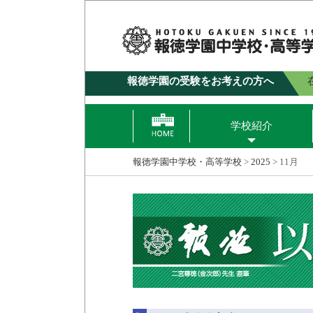
報徳学園の受験をお考えの方へ
学校紹介
報徳学園中学校・高等学校
>
2025
>
11月