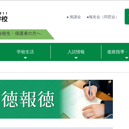
● 推譲会
●報友会（同窓会）
在校生・保護者の方へ
学校生活
入試情報
進路指導・