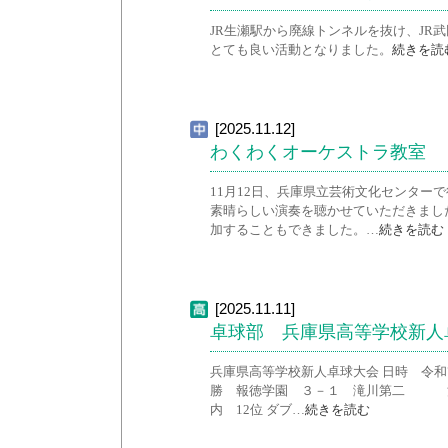
JR生瀬駅から廃線トンネルを抜け、JR
とても良い活動となりました。
続きを読
[2025.11.12]
わくわくオーケストラ教室
11月12日、兵庫県立芸術文化センター
素晴らしい演奏を聴かせていただきまし
加することもできました。…
続きを読む
[2025.11.11]
卓球部 兵庫県高等学校新人
兵庫県高等学校新人卓球大会 日時 令和7
勝 報徳学園 ３－１ 滝川第二 決
内 12位 ダブ…
続きを読む