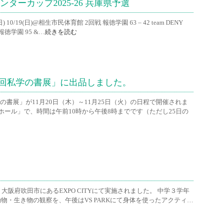
ンターカップ2025-26 兵庫県予選
10/19(日)@相生市民体育館 2回戦 報徳学園 63 – 42 team DENY
報徳学園 95 &…
続きを読む
8回私学の書展」に出品しました。
の書展」が11月20日（木）～11月25日（火）の日程で開催されま
ール」で、時間は午前10時から午後8時までです（ただし25日の
が、大阪府吹田市にあるEXPO CITYにて実施されました。 中学３学年
動物・生き物の観察を、午後はVS PARKにて身体を使ったアクティ…