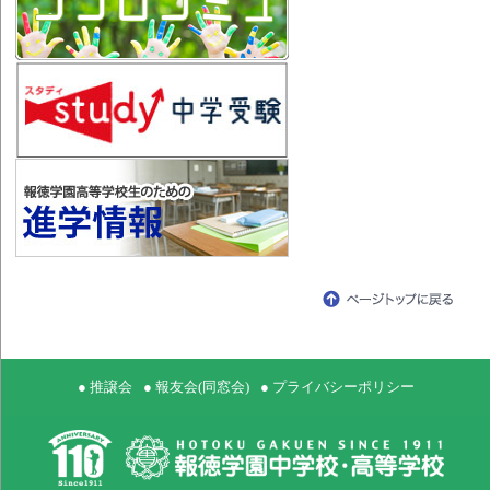
● 推譲会
● 報友会(同窓会)
● プライバシーポリシー