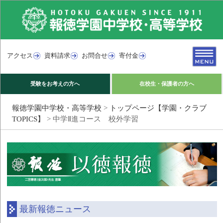
アクセス
資料請求
お問合せ
寄付金
受験をお考えの方へ
在校生・保護者の方へ
報徳学園中学校・高等学校
>
トップページ【学園・クラブ
TOPICS】
>
中学Ⅱ進コース 校外学習
最新報徳ニュース