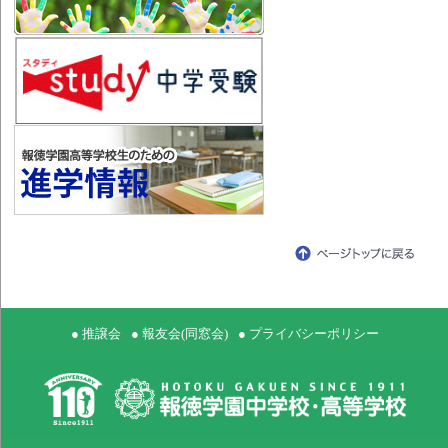
● 推譲会
● 報友会(同窓会)
● プライバシーポリシー