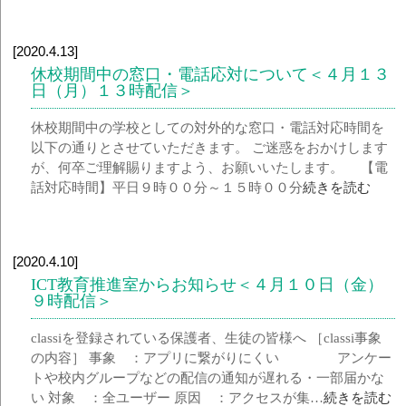
[2020.4.13]
休校期間中の窓口・電話応対について＜４月１３
日（月）１３時配信＞
休校期間中の学校としての対外的な窓口・電話対応時間を
以下の通りとさせていただきます。 ご迷惑をおかけします
が、何卒ご理解賜りますよう、お願いいたします。 【電
話対応時間】平日９時００分～１５時００分
続きを読む
[2020.4.10]
ICT教育推進室からお知らせ＜４月１０日（金）
９時配信＞
classiを登録されている保護者、生徒の皆様へ ［classi事象
の内容］ 事象 ：アプリに繋がりにくい アンケー
トや校内グループなどの配信の通知が遅れる・一部届かな
い 対象 ：全ユーザー 原因 ：アクセスが集…
続きを読む