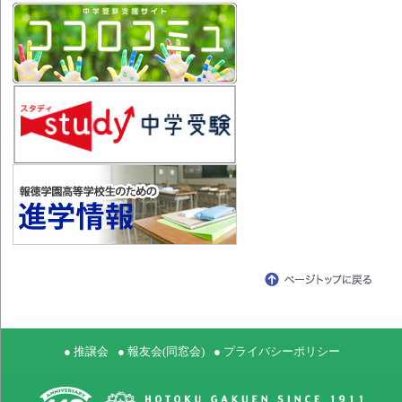
● 推譲会
● 報友会(同窓会)
● プライバシーポリシー