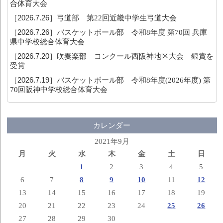
合体育大会
［2026.7.26］
弓道部 第22回近畿中学生弓道大会
［2026.7.26］
バスケットボール部 令和8年度 第70回 兵庫
県中学校総合体育大会
［2026.7.20］
吹奏楽部 コンクール西阪神地区大会 銀賞を
受賞
［2026.7.19］
バスケットボール部 令和8年度(2026年度) 第
70回阪神中学校総合体育大会
カレンダー
2021年9月
月
火
水
木
金
土
日
1
2
3
4
5
6
7
8
9
10
11
12
13
14
15
16
17
18
19
20
21
22
23
24
25
26
27
28
29
30