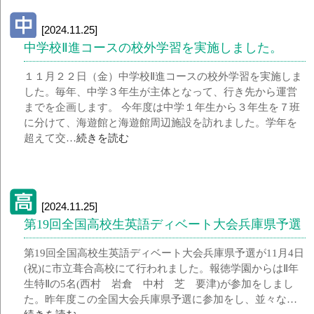
[2024.11.25]
中学校Ⅱ進コースの校外学習を実施しました。
１１月２２日（金）中学校Ⅱ進コースの校外学習を実施しま
した。毎年、中学３年生が主体となって、行き先から運営
までを企画します。 今年度は中学１年生から３年生を７班
に分けて、海遊館と海遊館周辺施設を訪れました。学年を
超えて交…
続きを読む
[2024.11.25]
第19回全国高校生英語ディベート大会兵庫県予選
第19回全国高校生英語ディベート大会兵庫県予選が11月4日
(祝)に市立葺合高校にて行われました。報徳学園からはⅡ年
生特Ⅱの5名(西村 岩倉 中村 芝 要津)が参加をしまし
た。昨年度この全国大会兵庫県予選に参加をし、並々な…