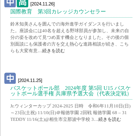
[2024.11.26]
国際教育 第3回カレッジカウンセラー
鈴木知美さんを囲んでの海外進学ガイダンスを行いまし
た。座談会には40名を超える野球部員が参加し、未来の自
分の姿を改めて見つめ直す機会となりました。その後の個
別面談にも保護者の方を交え熱心な進路相談が続き、こち
らも大変有意…
続きを読む
[2024.11.25]
バスケットボール部 2024年度 第5回 U15 バスケ
ットボール選手権 兵庫県予選大会（代表決定戦）
Jr.ウィンターカップ 2024-2025 日時 令和6年11月10日(日)
～23日(土祝) 11/10(日)＠報徳学園 2回戦 報徳学園 68 – 31
TEDDY 11/16(土)@相生市立那波中学校 3…
続きを読む