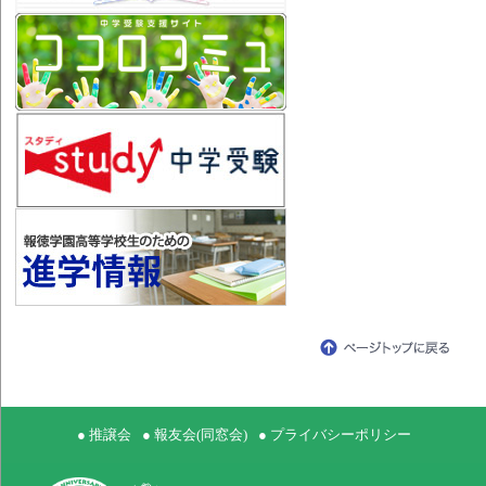
● 推譲会
● 報友会(同窓会)
● プライバシーポリシー