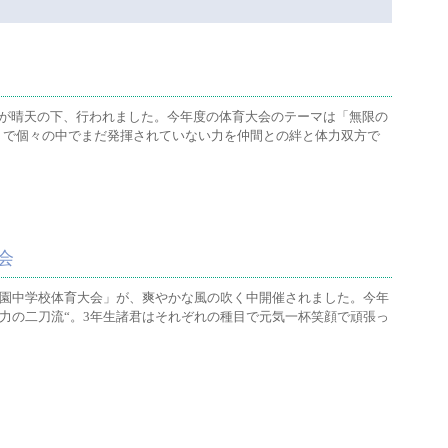
会が晴天の下、行われました。今年度の体育大会のテーマは「無限の
～」で個々の中でまだ発揮されていない力を仲間との絆と体力双方で
会
徳学園中学校体育大会」が、爽やかな風の吹く中開催されました。今年
と体力の二刀流“。3年生諸君はそれぞれの種目で元気一杯笑顔で頑張っ