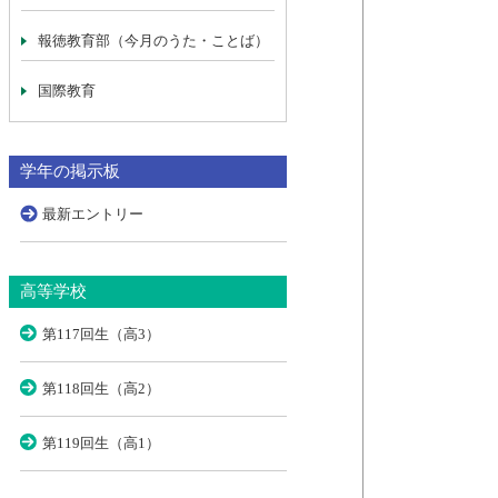
報徳教育部（今月のうた・ことば）
国際教育
学年の掲示板
最新エントリー
高等学校
第117回生（高3）
第118回生（高2）
第119回生（高1）