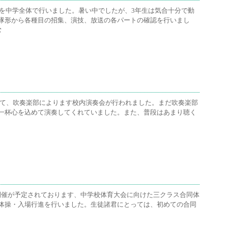
習を中学全体で行いました。暑い中でしたが、3年生は気合十分で動
隊形から各種目の招集、演技、放送の各パートの確認を行いまし
む
おいて、吹奏楽部によります校内演奏会が行われました。まだ吹奏楽部
一杯心を込めて演奏してくれていました。また、普段はあまり聴く
土)に開催が予定されております、中学校体育大会に向けた三クラス合同体
体操・入場行進を行いました。生徒諸君にとっては、初めての合同