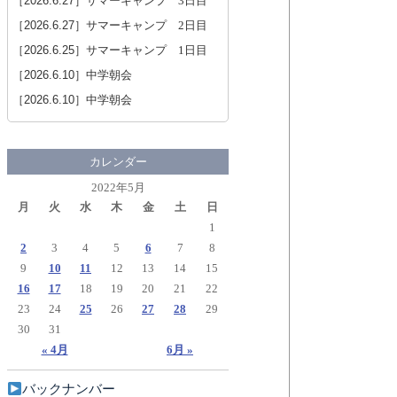
［2026.6.27］
サマーキャンプ 3日目
［2026.6.27］
サマーキャンプ 2日目
［2026.6.25］
サマーキャンプ 1日目
［2026.6.10］
中学朝会
［2026.6.10］
中学朝会
カレンダー
2022年5月
月
火
水
木
金
土
日
1
2
3
4
5
6
7
8
9
10
11
12
13
14
15
16
17
18
19
20
21
22
23
24
25
26
27
28
29
30
31
« 4月
6月 »
バックナンバー