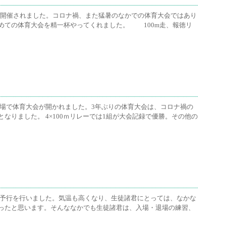
会が開催されました。コロナ禍、また猛暑のなかでの体育大会ではあり
めての体育大会を精一杯やってくれました。 100m走、報徳リ
競技場で体育大会が開かれました。3年ぶりの体育大会は、コロナ禍の
なりました。 4×100ｍリレーでは1組が大会記録で優勝。その他の
大会予行を行いました。気温も高くなり、生徒諸君にとっては、なかな
ったと思います。そんななかでも生徒諸君は、入場・退場の練習、