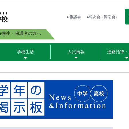
● 推譲会
●報友会（同窓会）
在校生・保護者の方へ
学校生活
入試情報
進路指導・