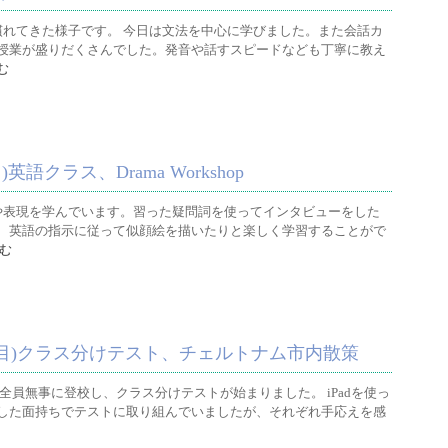
慣れてきた様子です。 今日は文法を中心に学びました。また会話カ
授業が盛りだくさんでした。発音や話すスピードなども丁寧に教え
む
語クラス、Drama Workshop
や表現を学んでいます。習った疑問詞を使ってインタビューをした
、英語の指示に従って似顔絵を描いたりと楽しく学習することがで
む
日目)クラス分けテスト、チェルトナム市内散策
全員無事に登校し、クラス分けテストが始まりました。 iPadを使っ
した面持ちでテストに取り組んでいましたが、それぞれ手応えを感