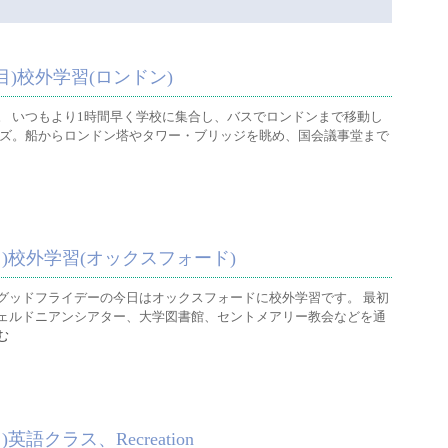
)校外学習(ロンドン)
。 いつもより1時間早く学校に集合し、バスでロンドンまで移動し
ーズ。船からロンドン塔やタワー・ブリッジを眺め、国会議事堂まで
)校外学習(オックスフォード)
グッドフライデーの今日はオックスフォードに校外学習です。 最初
ェルドニアンシアター、大学図書館、セントメアリー教会などを通
む
語クラス、Recreation