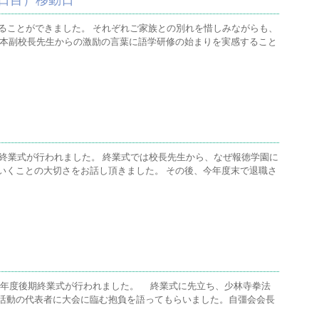
日目）移動日
することができました。 それぞれご家族との別れを惜しみながらも、
藤本副校長先生からの激励の言葉に語学研修の始まりを実感すること
期終業式が行われました。 終業式では校長先生から、なぜ報徳学園に
いくことの大切さをお話し頂きました。 その後、今年度末で退職さ
和5年度後期終業式が行われました。 終業式に先立ち、少林寺拳法
活動の代表者に大会に臨む抱負を語ってもらいました。自彊会会長