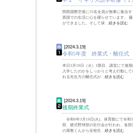
中２ イギリス語学研修（１
関西国際空港に35名全員が無事に集合
異国での生活に心を躍らせています。 
ができました。そして保…
続きを読む
[2024.3.19]
令和5年度 終業式・離任式
本日3月19日（火）1限目、講堂にて後
入学したのかをしっかりと考え行動して
れる先生方の離任式が…
続きを読む
[2024.3.19]
後期終業式
令和6年3月19日(火)、体育館にて令
部、硬式野球部の壮行会が行われ、各部
の屋敷くんから全校生…
続きを読む