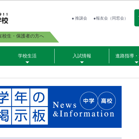
● 推譲会
●報友会（同窓会）
在校生・保護者の方へ
学校生活
入試情報
進路指導・