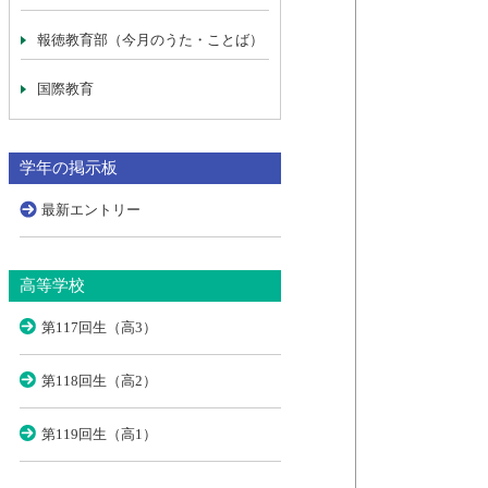
報徳教育部（今月のうた・ことば）
国際教育
学年の掲示板
最新エントリー
高等学校
第117回生（高3）
第118回生（高2）
第119回生（高1）